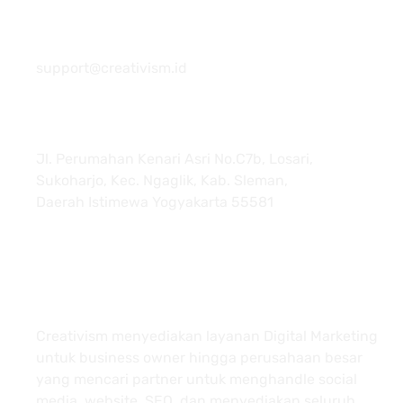
081 22222 7920
support@creativism.id
Jl. Perumahan Kenari Asri No.C7b, Losari,
Sukoharjo, Kec. Ngaglik, Kab. Sleman,
Daerah Istimewa Yogyakarta 55581
About
Creativism menyediakan layanan Digital Marketing
untuk business owner hingga perusahaan besar
yang mencari partner untuk menghandle social
media, website, SEO, dan menyediakan seluruh