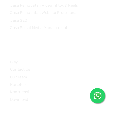
Jasa Pembuatan Video Tiktok & Reels
Jasa Pembuatan Website Profesional
Jasa SEO
Jasa Social Media Management
Quick Links
Blog
Contact Us
Our Team
Portofolio
Konsultasi
Download