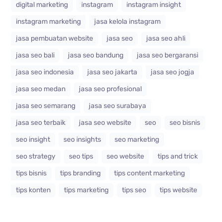
digital marketing
instagram
instagram insight
instagram marketing
jasa kelola instagram
jasa pembuatan website
jasa seo
jasa seo ahli
jasa seo bali
jasa seo bandung
jasa seo bergaransi
jasa seo indonesia
jasa seo jakarta
jasa seo jogja
jasa seo medan
jasa seo profesional
jasa seo semarang
jasa seo surabaya
jasa seo terbaik
jasa seo website
seo
seo bisnis
seo insight
seo insights
seo marketing
seo strategy
seo tips
seo website
tips and trick
tips bisnis
tips branding
tips content marketing
tips konten
tips marketing
tips seo
tips website