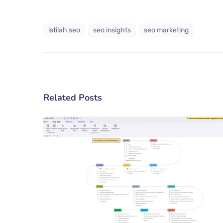
istilah seo
seo insights
seo marketing
Related Posts