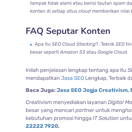
tampak tidak alami atau berisi tautan spam 
konten di setiap situs
cloud
memberikan nilai 
FAQ Seputar Konten
Apa itu
SEO Cloud Stacking
?. Teknik
SEO
tin
besar seperti
Amazon S3
atau
Google Cloud
.
Inilah penjelasan lengkap tentang apa itu
S
mendapatkan
Jasa SEO
Lengkap, Terbaik da
Baca Juga:
Jasa SEO Jogja Creativism,
Creativism menyediakan layanan
Digital M
besar yang mencari
partner
untuk meng
ha
kebutuhan promosi hingga
IT Solution
untu
22222 7920
.