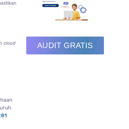
astikan
an
cloud
AUDIT GRATIS
ahaan
luruh
281