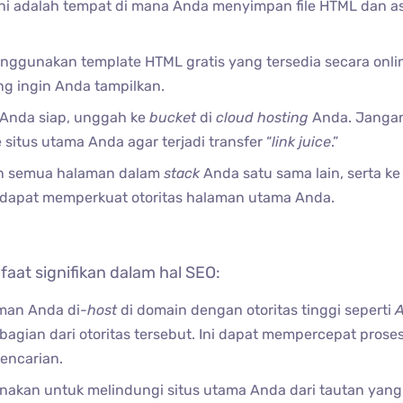
 Ini adalah tempat di mana Anda menyimpan file HTML dan a
nggunakan template HTML gratis yang tersedia secara onli
ng ingin Anda tampilkan.
L Anda siap, unggah ke
bucket
di
cloud hosting
Anda. Jangan
tus utama Anda agar terjadi transfer “
link juice
.”
an semua halaman dalam
stack
Anda satu sama lain, serta ke 
dapat memperkuat otoritas halaman utama Anda​.
t signifikan dalam hal SEO:
aman Anda di-
host
di domain dengan otoritas tinggi seperti
agian dari otoritas tersebut. Ini dapat mempercepat prose
encarian​.
igunakan untuk melindungi situs utama Anda dari tautan yang