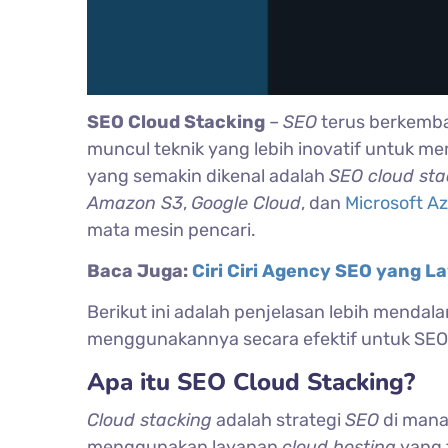
SEO Cloud Stacking
–
SEO
terus berkemban
muncul teknik yang lebih inovatif untuk mem
yang semakin dikenal adalah
SEO cloud sta
Amazon S3
,
Google Cloud
, dan
Microsoft A
mata mesin pencari.
Baca Juga:
Ciri Ciri Agency SEO yang L
Berikut ini adalah penjelasan lebih menda
menggunakannya secara efektif untuk SEO pa
Apa itu SEO Cloud Stacking?
Cloud stacking
adalah strategi
SEO
di mana
menggunakan layanan
cloud hosting
yang 