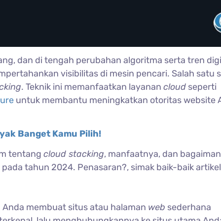
g, dan di tengah perubahan algoritma serta tren digi
pertahankan visibilitas di mesin pencari. Salah satu s
cking
. Teknik ini memanfaatkan layanan
cloud
seperti
zure
untuk membantu meningkatkan otoritas website 
ayak Banget Kamu Pilih!
lam tentang
cloud stacking
, manfaatnya, dan bagaima
da tahun 2024. Penasaran?, simak baik-baik artikel i
 Anda membuat situs atau halaman
web
sederhana
terkenal, lalu menghubungkannya ke situs utama And