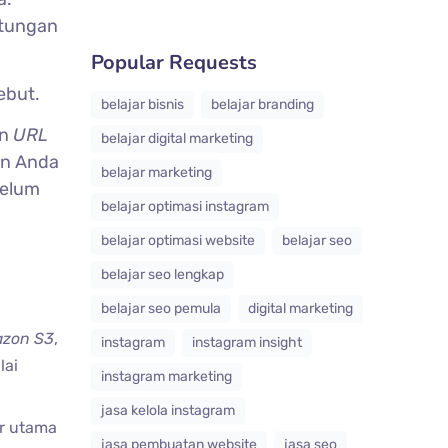
tungan
Popular Requests
ebut.
belajar bisnis
belajar branding
an
URL
belajar digital marketing
en Anda
belajar marketing
belum
belajar optimasi instagram
belajar optimasi website
belajar seo
belajar seo lengkap
belajar seo pemula
digital marketing
zon S3
,
instagram
instagram insight
lai
instagram marketing
jasa kelola instagram
er utama
jasa pembuatan website
jasa seo