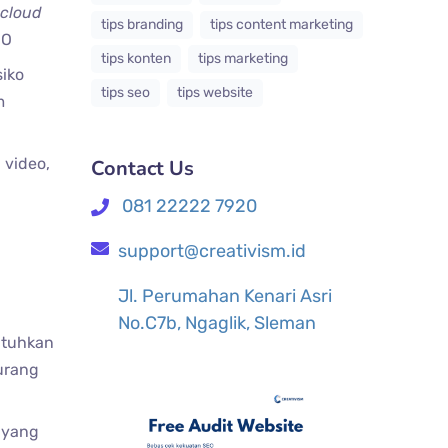
cloud
tips branding
tips content marketing
O​
tips konten
tips marketing
iko
tips seo
tips website
m
video,
Contact Us
081 22222 7920
support@creativism.id
Jl. Perumahan Kenari Asri
No.C7b, Ngaglik, Sleman
tuhkan
urang
s yang