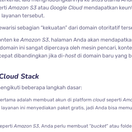
erti
Amazon S3
atau
Google Cloud
mendapatkan keun
h layanan tersebut.
risi sebagian “kekuatan” dari domain otoritatif ters
nten ke
Amazon S3
, halaman Anda akan mendapatk
 domain ini sangat dipercaya oleh mesin pencari, kont
cepat dibandingkan jika di-
host
di domain baru yang 
Cloud Stack
mengikuti beberapa langkah dasar:
pertama adalah membuat akun di platform
cloud
seperti
Ama
i layanan ini menyediakan paket gratis, jadi Anda bisa memu
seperti
Amazon S3
, Anda perlu membuat “
bucket
” atau fold