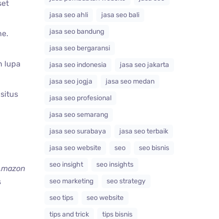
set
jasa seo ahli
jasa seo bali
jasa seo bandung
ne.
jasa seo bergaransi
 lupa
jasa seo indonesia
jasa seo jakarta
jasa seo jogja
jasa seo medan
situs
jasa seo profesional
jasa seo semarang
jasa seo surabaya
jasa seo terbaik
jasa seo website
seo
seo bisnis
seo insight
seo insights
Amazon
seo marketing
seo strategy
s
seo tips
seo website
tips and trick
tips bisnis