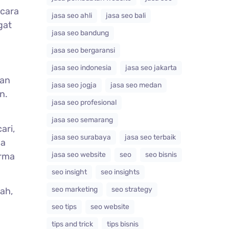
ecara
jasa seo ahli
jasa seo bali
gat
jasa seo bandung
jasa seo bergaransi
jasa seo indonesia
jasa seo jakarta
kan
jasa seo jogja
jasa seo medan
n.
jasa seo profesional
jasa seo semarang
ari,
jasa seo surabaya
jasa seo terbaik
ga
jasa seo website
seo
seo bisnis
orma
seo insight
seo insights
seo marketing
seo strategy
ah,
seo tips
seo website
tips and trick
tips bisnis