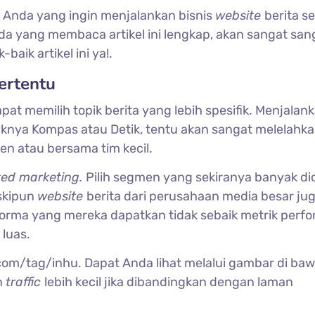
k Anda yang ingin menjalankan bisnis
website
berita s
da yang membaca artikel ini lengkap, akan sangat san
aik artikel ini ya!.
Tertentu
at memilih topik berita yang lebih spesifik. Menjalan
aknya Kompas atau Detik, tentu akan sangat melelahka
en atau bersama tim kecil.
ed marketing.
Pilih segmen yang sekiranya banyak dic
skipun
website
berita dari perusahaan media besar ju
rforma yang mereka dapatkan tidak sebaik metrik perf
 luas.
m/tag/inhu. Dapat Anda lihat melalui gambar di baw
n
traffic
lebih kecil jika dibandingkan dengan laman