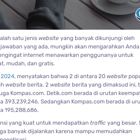
alah satu jenis
website
yang banyak dikunjungi oleh
ak jawaban yang ada, mungkin akan mengarahkan Anda
r mengingat internet menawarkan penggunanya untuk
, mudah, dan gratis.
s
2024
, menyatakan bahwa 2 di antara 20
website
popu
ah
website
berita. 2
website
berita yang dimaksud ini, 
 juga Kompas.com. Detik.com berada di urutan keempa
a 393,239,246. Sedangkan Kompas.com berada di uru
a 195,288,686.
tensi yang kuat untuk mendapatkan
traffic
yang besar. 
juga banyak dijalankan karena mampu memudahkan
monetisasi.