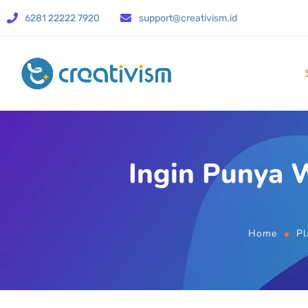
6281 22222 7920
support@creativism.id
Ingin Punya W
Home
Pl