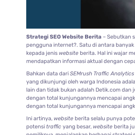
Strategi SEO Website Berita
– Sebutkan s
pengguna internet?. Satu di antara bany
kepada jenis
website
berita. Hal ini waja
mendapatkan informasi aktual dengan cepat
Bahkan data dari
SEMrush Traffic Analytic
yang dikunjungi oleh warga Indonesia adal
lain dan tidak bukan adalah Detik.com dan
dengan total kunjungannya mencapai angk
dengan total kunjungannya mencapai angk
Ini artinya,
website
berita selalu punya po
potensi
traffic
yang besar,
website
berita 
pemiliknya, menjalankan berbagai strategi 