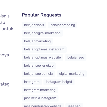
Popular Requests
bisnis
tau
belajar bisnis
belajar branding
h untuk
belajar digital marketing
belajar marketing
belajar optimasi instagram
mnya.
belajar optimasi website
belajar seo
belajar seo lengkap
belajar seo pemula
digital marketing
instagram
instagram insight
rategi
instagram marketing
jasa kelola instagram
jasa pembuatan website
jasa seo