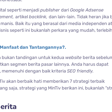
gital seperti menjadi
publisher
dari
Google Adsense
cement,
artikel
backlink,
dan lain-lain.
Tidak heran jika 
ris manis. Baik itu yang berasal dari media independen a
snis seperti ini bukanlah perkara yang mudah, terlebi
, Manfaat dan Tantangannya?.
a bukan tandingan untuk kedua
website
berita sebelu
atkan segmen berita pasar lainnya. Anda harus dapat
n, memenuhi dengan baik kriteria
SEO friendly.
nTiv akan berbaik hati memberikan 7 strategi terbaik
ang saja, strategi yang MinTiv berikan ini, bukanlah “st
erita