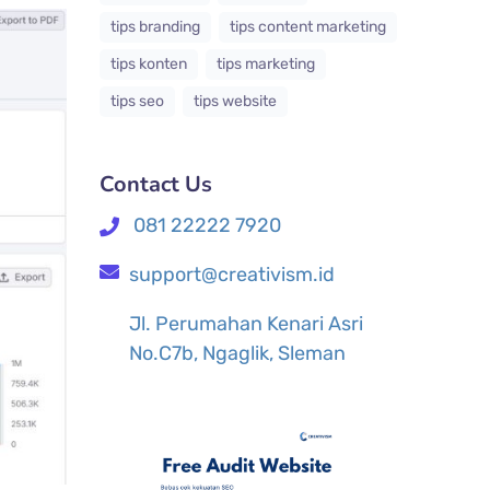
tips branding
tips content marketing
tips konten
tips marketing
tips seo
tips website
Contact Us
081 22222 7920
support@creativism.id
Jl. Perumahan Kenari Asri
No.C7b, Ngaglik, Sleman