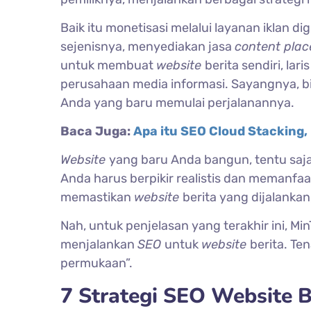
Baik itu monetisasi melalui layanan iklan di
sejenisnya, menyediakan jasa
content pla
untuk membuat
website
berita sendiri, la
perusahaan media informasi.
Sayangnya, bi
Anda yang baru memulai perjalanannya.
Baca Juga:
Apa itu SEO Cloud Stacking
Website
yang baru Anda bangun, tentu saj
Anda harus berpikir realistis dan memanfa
memastikan
website
berita yang dijalanka
Nah, untuk penjelasan yang terakhir ini, Mi
menjalankan
SEO
untuk
website
berita. Ten
permukaan”.
7 Strategi SEO Website B