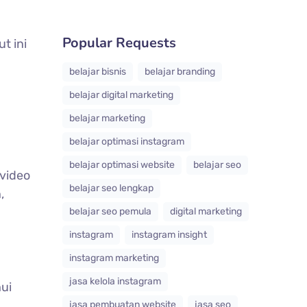
Popular Requests
t ini
belajar bisnis
belajar branding
belajar digital marketing
belajar marketing
belajar optimasi instagram
belajar optimasi website
belajar seo
 video
belajar seo lengkap
,
belajar seo pemula
digital marketing
instagram
instagram insight
instagram marketing
jasa kelola instagram
ui
jasa pembuatan website
jasa seo