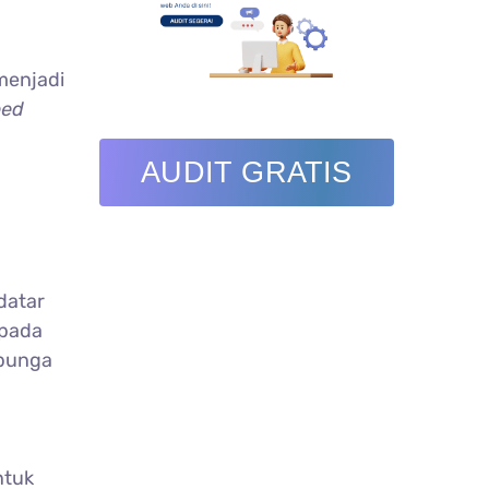
menjadi
eed
AUDIT GRATIS
datar
 pada
 bunga
ntuk