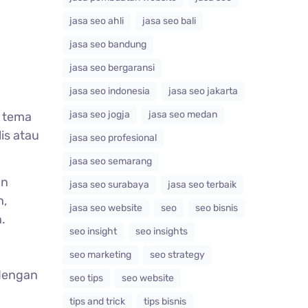
jasa seo ahli
jasa seo bali
jasa seo bandung
jasa seo bergaransi
jasa seo indonesia
jasa seo jakarta
jasa seo jogja
jasa seo medan
h tema
lis atau
jasa seo profesional
jasa seo semarang
an
jasa seo surabaya
jasa seo terbaik
h,
jasa seo website
seo
seo bisnis
.
seo insight
seo insights
seo marketing
seo strategy
dengan
seo tips
seo website
tips and trick
tips bisnis