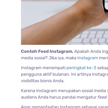
Contoh Feed Instagram.
Apakah Anda ingi
media sosial? Jika iya, maka
Instagram
meru
Instagram menempati
peringkat ke-3
sebag
pengguna aktif bulanan. Ini artinya Inst
visibilitas bisnis Anda.
Karena Instagram merupakan sosial media 
audiens Anda harus pandai mengatur
feed
Agar pemanfaatan Instagram sebagai sara