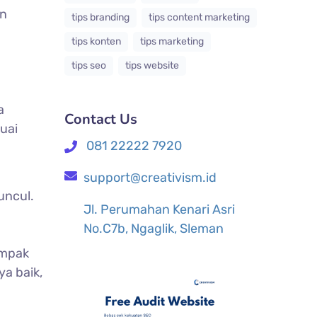
an
tips branding
tips content marketing
tips konten
tips marketing
tips seo
tips website
a
Contact Us
uai
081 22222 7920
support@creativism.id
ncul.
Jl. Perumahan Kenari Asri
No.C7b, Ngaglik, Sleman
ampak
ya baik,