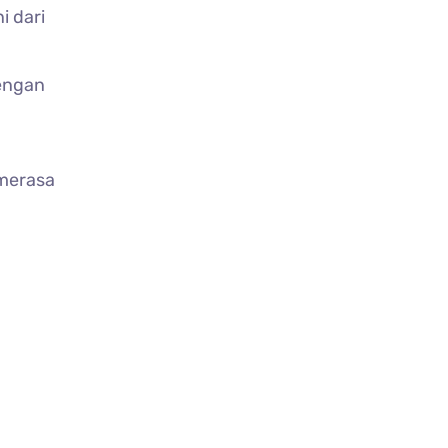
i dari
dengan
 merasa