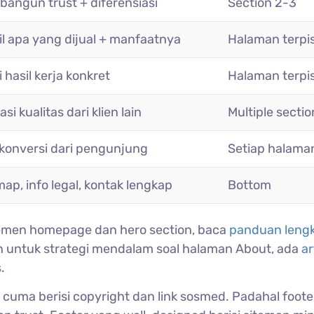
angun trust + diferensiasi
Section 2-3
il apa yang dijual + manfaatnya
Halaman terpi
 hasil kerja konkret
Halaman terpi
asi kualitas dari klien lain
Multiple sectio
 konversi dari pengunjung
Setiap halama
map, info legal, kontak lengkap
Bottom
emen homepage dan hero section, baca
panduan leng
n untuk strategi mendalam soal halaman About, ada
ar
s
.
er cuma berisi copyright dan link sosmed. Padahal foote