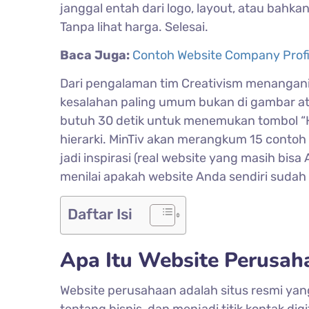
janggal entah dari logo, layout, atau bahk
Tanpa lihat harga. Selesai.
Baca Juga:
Contoh Website Company Profil
Dari pengalaman tim Creativism menangani a
kesalahan paling umum bukan di gambar at
butuh 30 detik untuk menemukan tombol “H
hierarki. MinTiv akan merangkum 15 conto
jadi inspirasi (real website yang masih bi
menilai apakah website Anda sendiri sudah 
Daftar Isi
Apa Itu Website Perusah
Website perusahaan adalah situs resmi ya
tentang bisnis, dan menjadi titik kontak dig