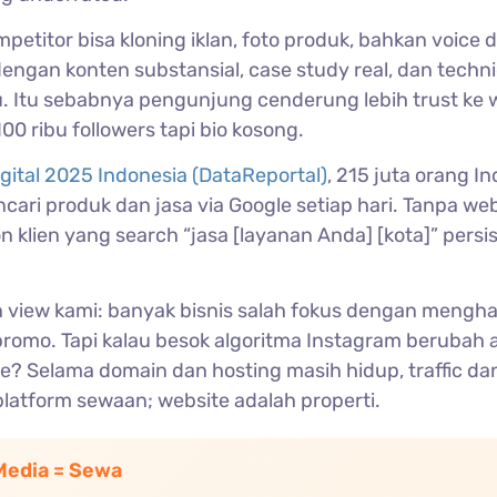
petitor bisa kloning iklan, foto produk, bahkan voice di
dengan konten substansial, case study real, dan techn
gu. Itu sebabnya pengunjung cenderung lebih trust ke 
00 ribu followers tapi bio kosong.
igital 2025 Indonesia (DataReportal)
, 215 juta orang I
cari produk dan jasa via Google setiap hari. Tanpa we
 klien yang search “jasa [layanan Anda] [kota]” persis
an view kami: banyak bisnis salah fokus dengan mengh
promo. Tapi kalau besok algoritma Instagram berubah 
e? Selama domain dan hosting masih hidup, traffic da
latform sewaan; website adalah properti.
 Media = Sewa