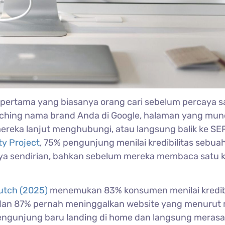
n pertama yang biasanya orang cari sebelum percaya 
earching nama brand Anda di Google, halaman yang mun
reka lanjut menghubungi, atau langsung balik ke SER
ty Project
, 75% pengunjung menilai kredibilitas sebua
ya sendirian, bahkan sebelum mereka membaca satu 
utch (2025)
menemukan 83% konsumen menilai kredibi
, dan 87% pernah meninggalkan website yang menurut
u pengunjung baru landing di home dan langsung merasa