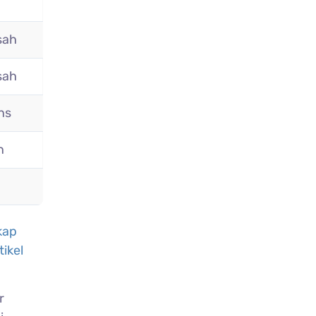
sah
sah
ns
n
kap
tikel
r