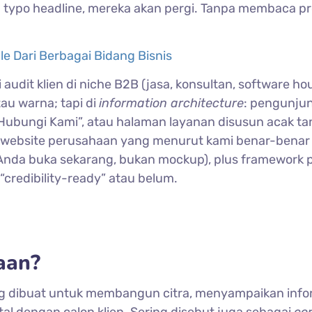
an typo headline, mereka akan pergi. Tanpa membaca pr
e Dari Berbagai Bidang Bisnis
udit klien di niche B2B (jasa, konsultan, software hou
au warna; tapi di
information architecture
: pengunju
ubungi Kami”, atau halaman layanan disusun acak t
h website perusahaan yang menurut kami benar-benar 
sa Anda buka sekarang, bukan mockup), plus framework p
“credibility-ready” atau belum.
aan?
ng dibuat untuk membangun citra, menyampaikan info
ital dengan calon klien. Sering disebut juga sebagai
co