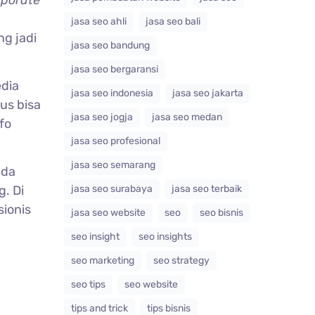
jasa seo ahli
jasa seo bali
g jadi
jasa seo bandung
jasa seo bergaransi
edia
jasa seo indonesia
jasa seo jakarta
us bisa
jasa seo jogja
jasa seo medan
fo
jasa seo profesional
jasa seo semarang
nda
g. Di
jasa seo surabaya
jasa seo terbaik
sionis
jasa seo website
seo
seo bisnis
seo insight
seo insights
seo marketing
seo strategy
seo tips
seo website
tips and trick
tips bisnis