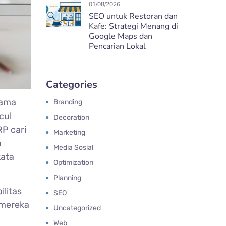
01/08/2026
SEO untuk Restoran dan
Kafe: Strategi Menang di
Google Maps dan
Pencarian Lokal
Categories
sama
Branding
cul
Decoration
P cari
Marketing
h
Media Sosial
kata
Optimization
Planning
litas
SEO
 mereka
Uncategorized
Web