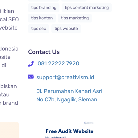
tips branding
tips content marketing
 iklan
tips konten
tips marketing
ical SEO
website
tips seo
tips website
ndonesia
Contact Us
bsite
081 22222 7920
 di
support@creativism.id
abiskan
Jl. Perumahan Kenari Asri
atau
No.C7b, Ngaglik, Sleman
n brand