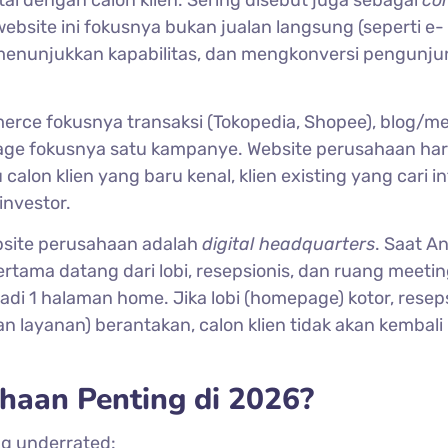
 website ini fokusnya bukan jualan langsung (seperti e-
enunjukkan kapabilitas, dan mengkonversi pengunjun
erce fokusnya transaksi (Tokopedia, Shopee), blog/m
page fokusnya satu kampanye. Website perusahaan har
alon klien yang baru kenal, klien existing yang cari in
investor.
website perusahaan adalah
digital headquarters
. Saat A
pertama datang dari lobi, resepsionis, dan ruang meetin
adi 1 halaman home. Jika lobi (homepage) kotor, resep
n layanan) berantakan, calon klien tidak akan kembali
haan Penting di 2026?
ng underrated: