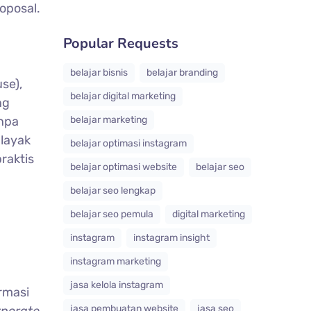
oposal.
Popular Requests
belajar bisnis
belajar branding
se),
belajar digital marketing
ng
anpa
belajar marketing
layak
belajar optimasi instagram
raktis
belajar optimasi website
belajar seo
belajar seo lengkap
belajar seo pemula
digital marketing
instagram
instagram insight
instagram marketing
jasa kelola instagram
rmasi
jasa pembuatan website
jasa seo
rporate