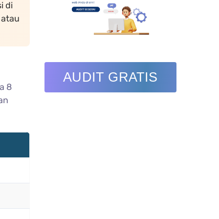
i di
 atau
AUDIT GRATIS
a 8
an