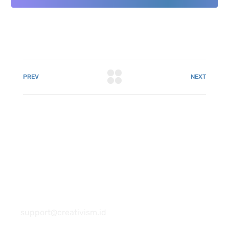
PREV
NEXT
081 22222 7920
support@creativism.id