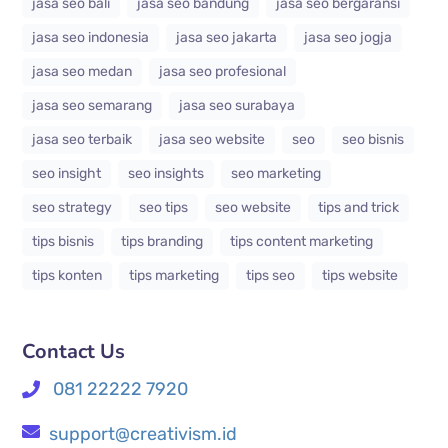
jasa seo bali
jasa seo bandung
jasa seo bergaransi
jasa seo indonesia
jasa seo jakarta
jasa seo jogja
jasa seo medan
jasa seo profesional
jasa seo semarang
jasa seo surabaya
jasa seo terbaik
jasa seo website
seo
seo bisnis
seo insight
seo insights
seo marketing
seo strategy
seo tips
seo website
tips and trick
tips bisnis
tips branding
tips content marketing
tips konten
tips marketing
tips seo
tips website
Contact Us
081 22222 7920
support@creativism.id