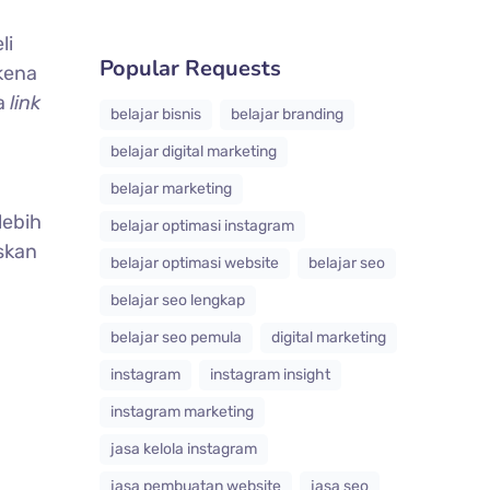
li
Popular Requests
kena
da
link
belajar bisnis
belajar branding
belajar digital marketing
belajar marketing
lebih
belajar optimasi instagram
skan
belajar optimasi website
belajar seo
belajar seo lengkap
belajar seo pemula
digital marketing
instagram
instagram insight
instagram marketing
jasa kelola instagram
jasa pembuatan website
jasa seo