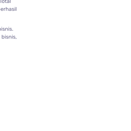
Total
berhasil
bisnis.
 bisnis,