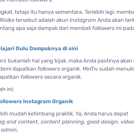
kat, tetapi itu hanya sementara. Terlebih lagi, membe
. Risiko tersebut adalah akun
Instagram
Anda akan ter
tentang apa saja dampak dari membeli
followers
ini pa
lajari Dulu Dampaknya di sini
ers
bukanlah hal yang bijak, maka Anda pastinya akan 
demi dapatkan
followers
organik. MinTiv sudah menuli
dapatkan
followers
secara organik.
h ini;
ollowers Instagram Organik
a lebih mudah ketimbang praktik. Ya, Anda harus dapat
g and content, content planning, good design, video
 admin.