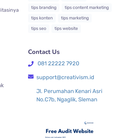
tips branding
tips content marketing
itasinya
tips konten
tips marketing
tips seo
tips website
Contact Us
081 22222 7920
support@creativism.id
ak
Jl. Perumahan Kenari Asri
No.C7b, Ngaglik, Sleman