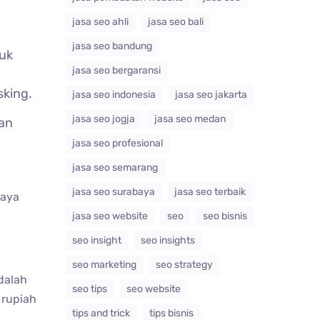
jasa seo ahli
jasa seo bali
jasa seo bandung
uk
jasa seo bergaransi
sking.
jasa seo indonesia
jasa seo jakarta
jasa seo jogja
jasa seo medan
wan
jasa seo profesional
jasa seo semarang
jasa seo surabaya
jasa seo terbaik
iaya
jasa seo website
seo
seo bisnis
seo insight
seo insights
seo marketing
seo strategy
dalah
seo tips
seo website
 rupiah
tips and trick
tips bisnis