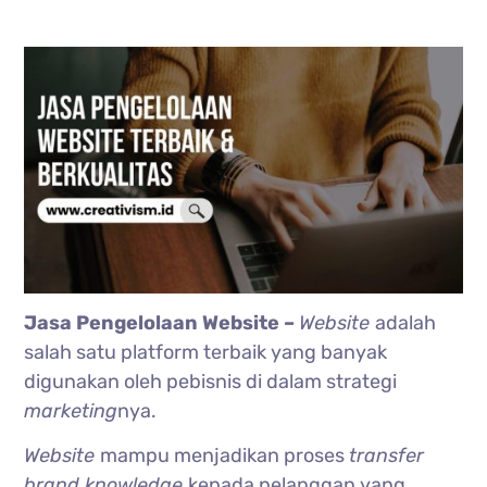
Jasa Pengelolaan Website –
Website
adalah
salah satu platform terbaik yang banyak
digunakan oleh pebisnis di dalam strategi
marketing
nya.
Website
mampu menjadikan proses
transfer
brand knowledge
kepada pelanggan yang