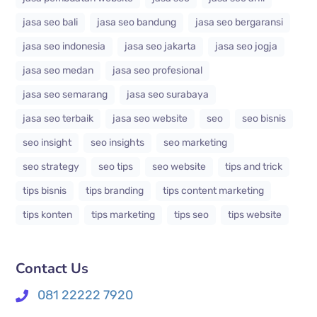
jasa seo bali
jasa seo bandung
jasa seo bergaransi
jasa seo indonesia
jasa seo jakarta
jasa seo jogja
jasa seo medan
jasa seo profesional
jasa seo semarang
jasa seo surabaya
jasa seo terbaik
jasa seo website
seo
seo bisnis
seo insight
seo insights
seo marketing
seo strategy
seo tips
seo website
tips and trick
tips bisnis
tips branding
tips content marketing
tips konten
tips marketing
tips seo
tips website
Contact Us
081 22222 7920