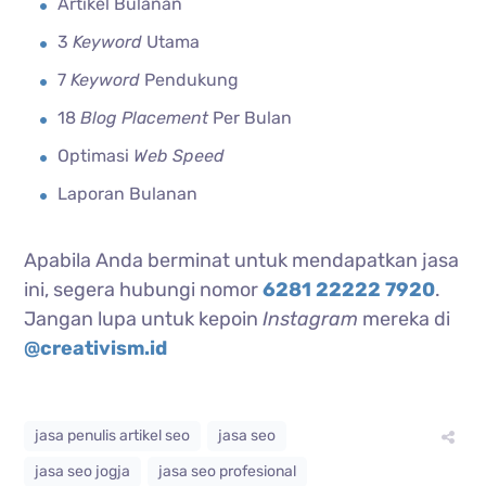
Artikel Bulanan
3
Keyword
Utama
7
Keyword
Pendukung
18
Blog Placement
Per Bulan
Optimasi
Web
Speed
Laporan Bulanan
Apabila Anda berminat untuk mendapatkan jasa
ini, segera hubungi nomor
6281 22222 7920
.
Jangan lupa untuk kepoin
Instagram
mereka di
@creativism.id
jasa penulis artikel seo
jasa seo
jasa seo jogja
jasa seo profesional