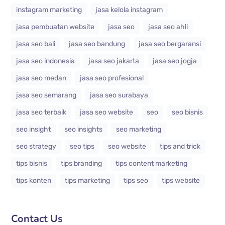
instagram marketing
jasa kelola instagram
jasa pembuatan website
jasa seo
jasa seo ahli
jasa seo bali
jasa seo bandung
jasa seo bergaransi
jasa seo indonesia
jasa seo jakarta
jasa seo jogja
jasa seo medan
jasa seo profesional
jasa seo semarang
jasa seo surabaya
jasa seo terbaik
jasa seo website
seo
seo bisnis
seo insight
seo insights
seo marketing
seo strategy
seo tips
seo website
tips and trick
tips bisnis
tips branding
tips content marketing
tips konten
tips marketing
tips seo
tips website
Contact Us