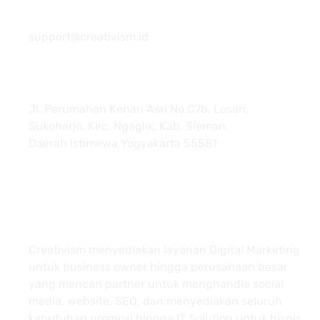
081 22222 7920
support@creativism.id
Jl. Perumahan Kenari Asri No.C7b, Losari,
Sukoharjo, Kec. Ngaglik, Kab. Sleman,
Daerah Istimewa Yogyakarta 55581
About
Creativism menyediakan layanan Digital Marketing
untuk business owner hingga perusahaan besar
yang mencari partner untuk menghandle social
media, website, SEO, dan menyediakan seluruh
kebutuhan promosi hingga IT Solution untuk bisnis