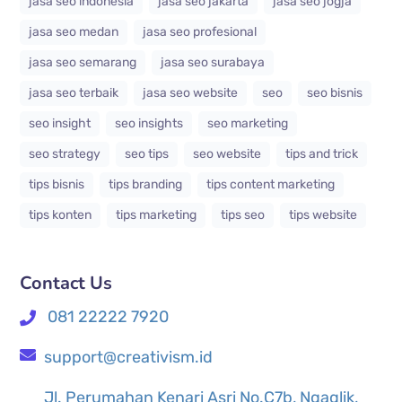
jasa seo indonesia
jasa seo jakarta
jasa seo jogja
jasa seo medan
jasa seo profesional
jasa seo semarang
jasa seo surabaya
jasa seo terbaik
jasa seo website
seo
seo bisnis
seo insight
seo insights
seo marketing
seo strategy
seo tips
seo website
tips and trick
tips bisnis
tips branding
tips content marketing
tips konten
tips marketing
tips seo
tips website
Contact Us
081 22222 7920
support@creativism.id
Jl. Perumahan Kenari Asri No.C7b, Ngaglik,