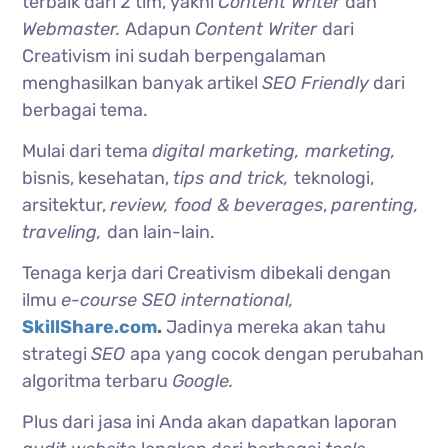
terbaik dari 2 tim, yakni
Content Writer
dan
Webmaster.
Adapun
Content Writer
dari
Creativism ini sudah berpengalaman
menghasilkan banyak artikel
SEO Friendly
dari
berbagai tema.
Mulai dari tema
digital marketing, marketing,
bisnis, kesehatan,
tips and trick,
teknologi,
arsitektur,
review, food & beverages
,
parenting,
traveling,
dan lain-lain.
Tenaga kerja dari Creativism dibekali dengan
ilmu
e-course SEO international,
SkillShare.com
.
Jadinya mereka akan tahu
strategi
SEO
apa yang cocok dengan perubahan
algoritma terbaru
Google.
Plus dari jasa ini Anda akan dapatkan laporan