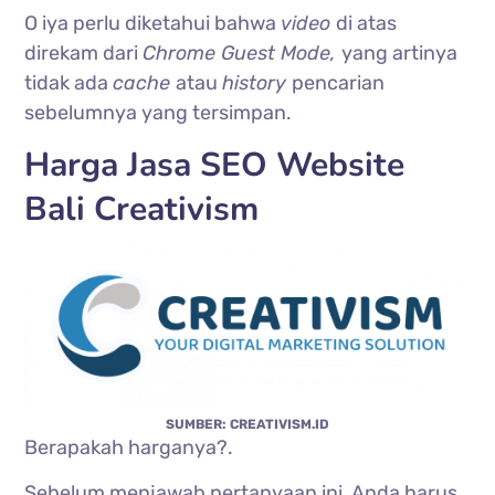
O iya perlu diketahui bahwa
video
di atas
direkam dari
Chrome Guest Mode,
yang artinya
tidak ada
cache
atau
history
pencarian
sebelumnya yang tersimpan.
Harga Jasa SEO Website
Bali Creativism
SUMBER: CREATIVISM.ID
Berapakah harganya?.
Sebelum menjawab pertanyaan ini, Anda harus