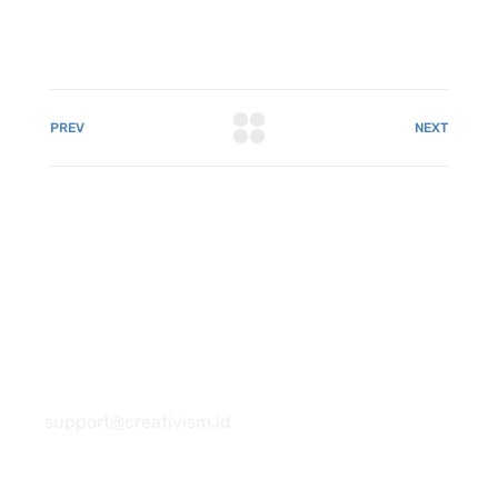
PREV
NEXT
081 22222 7920
support@creativism.id