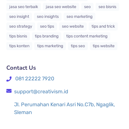
jasa seo terbaik
jasa seo website
seo
seo bisnis
seo insight
seo insights
seo marketing
seo strategy
seo tips
seo website
tips and trick
tips bisnis
tips branding
tips content marketing
tips konten
tips marketing
tips seo
tips website
Contact Us
081 22222 7920
support@creativism.id
Jl. Perumahan Kenari Asri No.C7b, Ngaglik,
Sleman