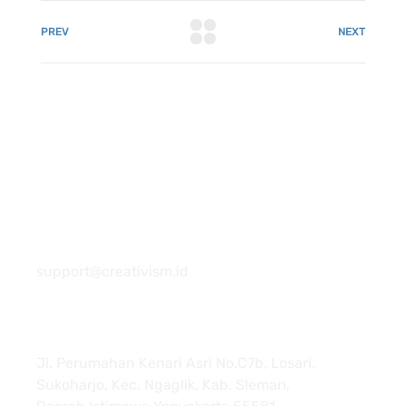
PREV
NEXT
081 22222 7920
support@creativism.id
Jl. Perumahan Kenari Asri No.C7b, Losari,
Sukoharjo, Kec. Ngaglik, Kab. Sleman,