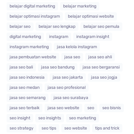
belajar digital marketing
belajar marketing
belajar optimasi instagram
belajar optimasi website
belajar seo
belajar seo lengkap
belajar seo pemula
digital marketing
instagram
instagram insight
instagram marketing
jasa kelola instagram
jasa pembuatan website
jasa seo
jasa seo ahli
jasa seo bali
jasa seo bandung
jasa seo bergaransi
jasa seo indonesia
jasa seo jakarta
jasa seo jogja
jasa seo medan
jasa seo profesional
jasa seo semarang
jasa seo surabaya
jasa seo terbaik
jasa seo website
seo
seo bisnis
seo insight
seo insights
seo marketing
seo strategy
seo tips
seo website
tips and trick