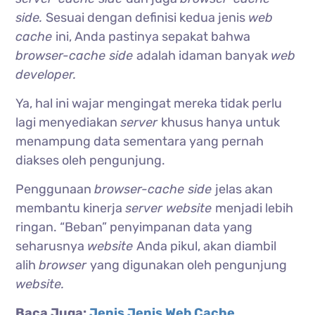
side.
Sesuai dengan definisi kedua jenis
web
cache
ini, Anda pastinya sepakat bahwa
browser-cache side
adalah idaman banyak
web
developer.
Ya, hal ini wajar mengingat mereka tidak perlu
lagi menyediakan
server
khusus hanya untuk
menampung data sementara yang pernah
diakses oleh pengunjung.
Penggunaan
browser-cache side
jelas akan
membantu kinerja
server website
menjadi lebih
ringan. “Beban” penyimpanan data yang
seharusnya
website
Anda pikul, akan diambil
alih
browser
yang digunakan oleh pengunjung
website.
Baca Juga:
Jenis Jenis Web Cache