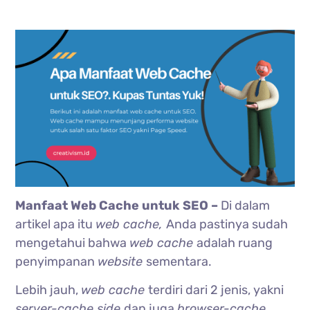
Manfaat Web Cache untuk SEO –
Di dalam
artikel apa itu
web cache,
Anda pastinya sudah
mengetahui bahwa
web cache
adalah ruang
penyimpanan
website
sementara.
Lebih jauh,
web cache
terdiri dari 2 jenis, yakni
server-cache side
dan juga
browser-cache