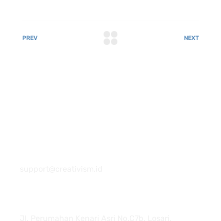
PREV
NEXT
081 22222 7920
support@creativism.id
Jl. Perumahan Kenari Asri No.C7b, Losari,