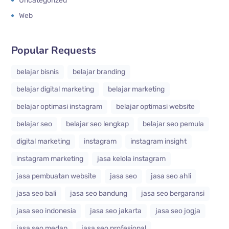
Uncategorized
Web
Popular Requests
belajar bisnis
belajar branding
belajar digital marketing
belajar marketing
belajar optimasi instagram
belajar optimasi website
belajar seo
belajar seo lengkap
belajar seo pemula
digital marketing
instagram
instagram insight
instagram marketing
jasa kelola instagram
jasa pembuatan website
jasa seo
jasa seo ahli
jasa seo bali
jasa seo bandung
jasa seo bergaransi
jasa seo indonesia
jasa seo jakarta
jasa seo jogja
jasa seo medan
jasa seo profesional