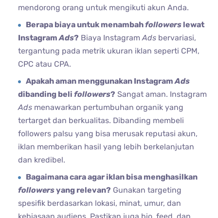
mendorong orang untuk mengikuti akun Anda.
Berapa biaya untuk menambah
followers
lewat
Instagram
Ads
?
Biaya Instagram
Ads
bervariasi,
tergantung pada metrik ukuran iklan seperti CPM,
CPC atau CPA.
Apakah aman menggunakan Instagram
Ads
dibanding beli
followers
?
Sangat aman. Instagram
Ads
menawarkan pertumbuhan organik yang
tertarget dan berkualitas. Dibanding membeli
followers palsu yang bisa merusak reputasi akun,
iklan memberikan hasil yang lebih berkelanjutan
dan kredibel.
Bagaimana cara agar iklan bisa menghasilkan
followers
yang relevan?
Gunakan targeting
spesifik berdasarkan lokasi, minat, umur, dan
kebiasaan audiens. Pastikan juga bio, feed, dan