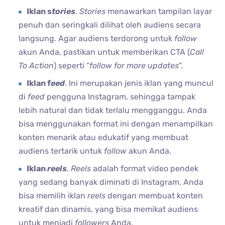
Iklan s
tories
.
Stories
menawarkan tampilan layar
penuh dan seringkali dilihat oleh audiens secara
langsung. Agar audiens terdorong untuk
follow
akun Anda, pastikan untuk memberikan CTA (
Call
To Action
) seperti “
follow for more updates
“.
Iklan f
eed
. Ini merupakan jenis iklan yang muncul
di
feed
pengguna Instagram, sehingga tampak
lebih natural dan tidak terlalu mengganggu. Anda
bisa menggunakan format ini dengan menampilkan
konten menarik atau edukatif yang membuat
audiens tertarik untuk
follow
akun Anda.
Iklan
reels
.
Reels
adalah format video pendek
yang sedang banyak diminati di Instagram. Anda
bisa memilih iklan
reels
dengan membuat konten
kreatif dan dinamis, yang bisa memikat audiens
untuk menjadi
followers
Anda.