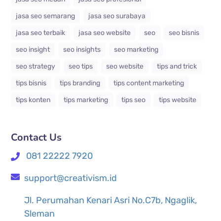
jasa seo semarang
jasa seo surabaya
jasa seo terbaik
jasa seo website
seo
seo bisnis
seo insight
seo insights
seo marketing
seo strategy
seo tips
seo website
tips and trick
tips bisnis
tips branding
tips content marketing
tips konten
tips marketing
tips seo
tips website
Contact Us
081 22222 7920
support@creativism.id
Jl. Perumahan Kenari Asri No.C7b, Ngaglik,
Sleman