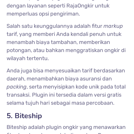
dengan layanan seperti RajaOngkir untuk
memperluas opsi pengiriman.
Salah satu keunggulannya adalah fitur
markup
tarif, yang memberi Anda kendali penuh untuk
menambah biaya tambahan, memberikan
potongan, atau bahkan menggratiskan ongkir di
wilayah tertentu.
Anda juga bisa menyesuaikan tarif berdasarkan
daerah, menambahkan biaya asuransi dan
packing
, serta menyisipkan kode unik pada total
transaksi. Plugin ini tersedia dalam versi gratis
selama tujuh hari sebagai masa percobaan.
5. Biteship
Biteship adalah plugin ongkir yang menawarkan