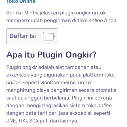
Toko Online
Berikut Mintiv jelaskan plugin ongkir untuk
mempermudah pengiriman di toko
online
Anda.
Daftar Isi
Apa itu Plugin Ongkir?
Plugin ongkir adalah alat tambahan atau
extension
yang digunakan pada platform toko
online
, seperti WooCommerce, untuk
menghitung biaya pengiriman secara otomatis
saat pelanggan berbelanja. Plugin ini bekerja
dengan mengintegrasikan sistem toko
online
dengan data tarif dari jasa ekspedisi, seperti
JNE, TIKI, SiCepat, dan lainnya.