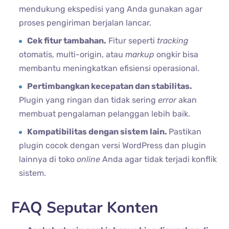
mendukung ekspedisi yang Anda gunakan agar
proses pengiriman berjalan lancar.
Cek fitur tambahan.
Fitur seperti
tracking
otomatis, multi-origin, atau
markup
ongkir bisa
membantu meningkatkan efisiensi operasional.
Pertimbangkan kecepatan dan stabilitas.
Plugin yang ringan dan tidak sering
error
akan
membuat pengalaman pelanggan lebih baik.
Kompatibilitas dengan sistem lain.
Pastikan
plugin cocok dengan versi WordPress dan plugin
lainnya di toko
online
Anda agar tidak terjadi konflik
sistem.
FAQ Seputar Konten