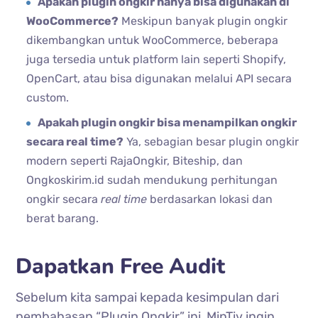
Apakah plugin ongkir hanya bisa digunakan di
WooCommerce?
Meskipun banyak plugin ongkir
dikembangkan untuk WooCommerce, beberapa
juga tersedia untuk platform lain seperti Shopify,
OpenCart, atau bisa digunakan melalui API secara
custom.
Apakah plugin ongkir bisa menampilkan ongkir
secara real time?
Ya, sebagian besar plugin ongkir
modern seperti RajaOngkir, Biteship, dan
Ongkoskirim.id sudah mendukung perhitungan
ongkir secara
real time
berdasarkan lokasi dan
berat barang.
Dapatkan Free Audit
Sebelum kita sampai kepada kesimpulan dari
pembahasan “Plugin Ongkir” ini, MinTiv ingin