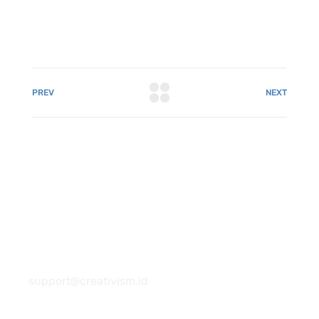
PREV
NEXT
081 22222 7920
support@creativism.id