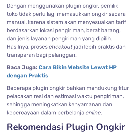
Dengan menggunakan plugin ongkir, pemilik
toko tidak perlu lagi memasukkan ongkir secara
manual, karena sistem akan menyesuaikan tarif
berdasarkan lokasi pengiriman, berat barang,
dan jenis layanan pengiriman yang dipilih.
Hasilnya, proses
checkout
jadi lebih praktis dan
transparan bagi pelanggan.
Baca Juga:
Cara Bikin Website Lewat HP
dengan Praktis
Beberapa plugin ongkir bahkan mendukung fitur
pelacakan resi dan estimasi waktu pengiriman,
sehingga meningkatkan kenyamanan dan
kepercayaan dalam berbelanja
online
.
Rekomendasi Plugin Ongkir