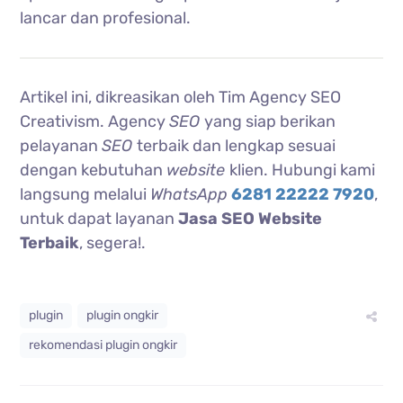
lancar dan profesional.
Artikel ini, dikreasikan oleh Tim Agency SEO
Creativism. Agency
SEO
yang siap berikan
pelayanan
SEO
terbaik dan lengkap sesuai
dengan kebutuhan
website
klien. Hubungi kami
langsung melalui
WhatsApp
6281 22222 7920
,
untuk dapat layanan
Jasa SEO Website
Terbaik
, segera!.
plugin
plugin ongkir
rekomendasi plugin ongkir