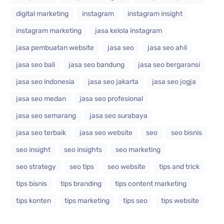
digital marketing
instagram
instagram insight
instagram marketing
jasa kelola instagram
jasa pembuatan website
jasa seo
jasa seo ahli
jasa seo bali
jasa seo bandung
jasa seo bergaransi
jasa seo indonesia
jasa seo jakarta
jasa seo jogja
jasa seo medan
jasa seo profesional
jasa seo semarang
jasa seo surabaya
jasa seo terbaik
jasa seo website
seo
seo bisnis
seo insight
seo insights
seo marketing
seo strategy
seo tips
seo website
tips and trick
tips bisnis
tips branding
tips content marketing
tips konten
tips marketing
tips seo
tips website