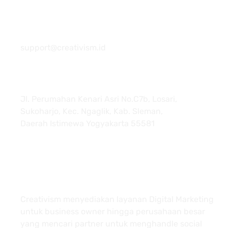
081 22222 7920
support@creativism.id
Jl. Perumahan Kenari Asri No.C7b, Losari,
Sukoharjo, Kec. Ngaglik, Kab. Sleman,
Daerah Istimewa Yogyakarta 55581
About
Creativism menyediakan layanan Digital Marketing
untuk business owner hingga perusahaan besar
yang mencari partner untuk menghandle social