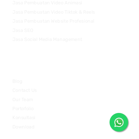
Jasa Pembuatan Video Animasi
Jasa Pembuatan Video Tiktok & Reels
Jasa Pembuatan Website Profesional
Jasa SEO
Jasa Social Media Management
Quick Links
Blog
Contact Us
Our Team
Portofolio
Konsultasi
Download