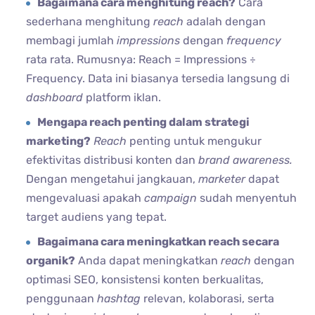
Bagaimana cara menghitung reach?
Cara
sederhana menghitung
reach
adalah dengan
membagi jumlah
impressions
dengan
frequency
rata rata. Rumusnya: Reach = Impressions ÷
Frequency. Data ini biasanya tersedia langsung di
dashboard
platform iklan.
Mengapa reach penting dalam strategi
marketing?
Reach
penting untuk mengukur
efektivitas distribusi konten dan
brand awareness.
Dengan mengetahui jangkauan,
marketer
dapat
mengevaluasi apakah
campaign
sudah menyentuh
target audiens yang tepat.
Bagaimana cara meningkatkan reach secara
organik?
Anda dapat meningkatkan
reach
dengan
optimasi SEO, konsistensi konten berkualitas,
penggunaan
hashtag
relevan, kolaborasi, serta