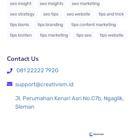
seo insight
seo insights
seo marketing
seo strategy
seo tips
seo website
tips and trick
tips bisnis
tips branding
tips content marketing
tips konten
tips marketing
tips seo
tips website
Contact Us
081 22222 7920
support@creativism.id
Jl. Perumahan Kenari Asri No.C7b, Ngaglik,
Sleman