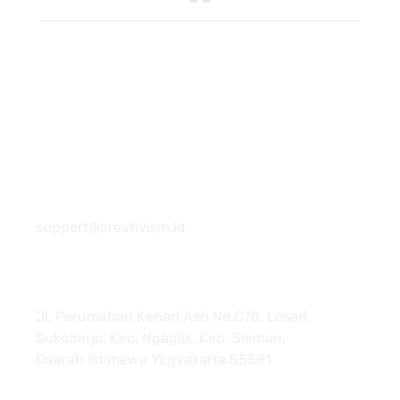
081 22222 7920
support@creativism.id
Jl. Perumahan Kenari Asri No.C7b, Losari,
Sukoharjo, Kec. Ngaglik, Kab. Sleman,
Daerah Istimewa Yogyakarta 55581