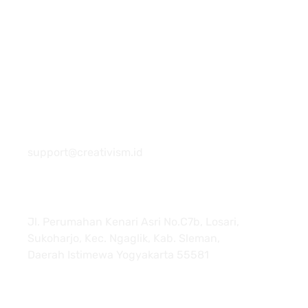
081 22222 7920
support@creativism.id
Jl. Perumahan Kenari Asri No.C7b, Losari,
Sukoharjo, Kec. Ngaglik, Kab. Sleman,
Daerah Istimewa Yogyakarta 55581