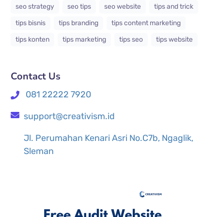
seo strategy
seo tips
seo website
tips and trick
tips bisnis
tips branding
tips content marketing
tips konten
tips marketing
tips seo
tips website
Contact Us
081 22222 7920
support@creativism.id
Jl. Perumahan Kenari Asri No.C7b, Ngaglik,
Sleman