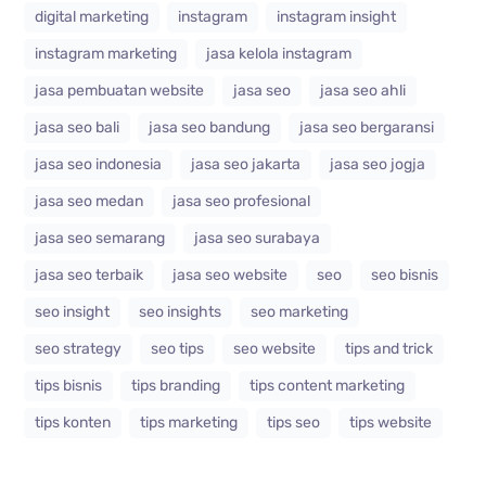
digital marketing
instagram
instagram insight
instagram marketing
jasa kelola instagram
jasa pembuatan website
jasa seo
jasa seo ahli
jasa seo bali
jasa seo bandung
jasa seo bergaransi
jasa seo indonesia
jasa seo jakarta
jasa seo jogja
jasa seo medan
jasa seo profesional
jasa seo semarang
jasa seo surabaya
jasa seo terbaik
jasa seo website
seo
seo bisnis
seo insight
seo insights
seo marketing
seo strategy
seo tips
seo website
tips and trick
tips bisnis
tips branding
tips content marketing
tips konten
tips marketing
tips seo
tips website