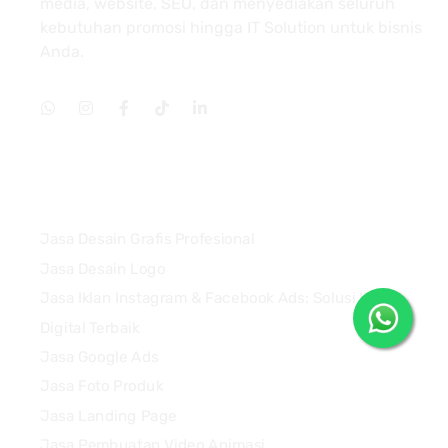
media, website, SEO, dan menyediakan seluruh
kebutuhan promosi hingga IT Solution untuk bisnis
Anda.
Services
Jasa Desain Grafis Profesional
Jasa Desain Logo
Jasa Iklan Instagram & Facebook Ads: Solusi Iklan
Digital Terbaik
Jasa Google Ads
Jasa Foto Produk
Jasa Landing Page
Jasa Pembuatan Video Animasi