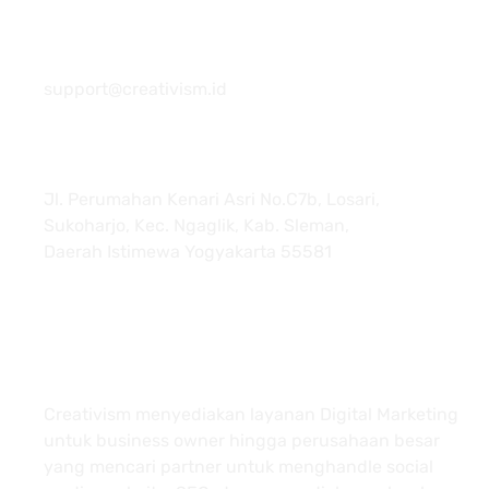
081 22222 7920
support@creativism.id
Jl. Perumahan Kenari Asri No.C7b, Losari,
Sukoharjo, Kec. Ngaglik, Kab. Sleman,
Daerah Istimewa Yogyakarta 55581
About
Creativism menyediakan layanan Digital Marketing
untuk business owner hingga perusahaan besar
yang mencari partner untuk menghandle social