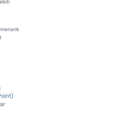
lebih
h menarik
t
t
Point
)
bar