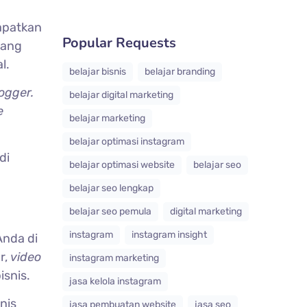
apatkan
Popular Requests
yang
l.
belajar bisnis
belajar branding
ogger.
belajar digital marketing
e
belajar marketing
belajar optimasi instagram
di
belajar optimasi website
belajar seo
belajar seo lengkap
belajar seo pemula
digital marketing
instagram
instagram insight
Anda di
r,
video
instagram marketing
snis.
jasa kelola instagram
nis
jasa pembuatan website
jasa seo