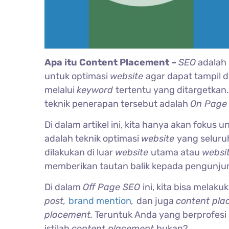
Apa itu Content Placement –
SEO
adalah
untuk optimasi
website
agar dapat tampil d
melalui
keyword
tertentu yang ditargetkan. I
teknik penerapan tersebut adalah
On Page 
Di dalam artikel ini, kita hanya akan foku
adalah teknik optimasi
website
yang selur
dilakukan di luar
website
utama atau
websi
memberikan tautan balik kepada pengunj
Di dalam
Off Page SEO
ini, kita bisa melak
post,
brand mention
,
dan juga
content pla
placement.
Teruntuk Anda yang berprofesi
istilah
content placement
bukan?.