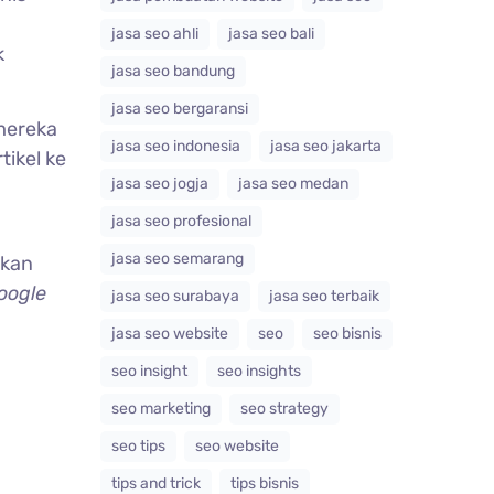
jasa seo ahli
jasa seo bali
k
jasa seo bandung
jasa seo bergaransi
mereka
jasa seo indonesia
jasa seo jakarta
tikel ke
jasa seo jogja
jasa seo medan
jasa seo profesional
jasa seo semarang
skan
oogle
jasa seo surabaya
jasa seo terbaik
jasa seo website
seo
seo bisnis
seo insight
seo insights
seo marketing
seo strategy
seo tips
seo website
tips and trick
tips bisnis