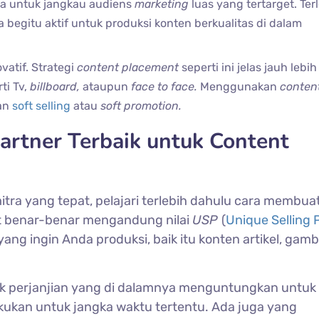
a untuk jangkau audiens
marketing
luas yang tertarget. Ter
 begitu aktif untuk produksi konten berkualitas di dalam
ovatif. Strategi
content placement
seperti ini jelas jauh lebi
ti Tv,
billboard,
ataupun
face to face.
Menggunakan
conten
kan
soft selling
atau
soft promotion.
Partner Terbaik untuk Content
tra yang tepat, pelajari terlebih dahulu cara membua
t benar-benar mengandung nilai
USP
(
Unique Selling 
ang ingin Anda produksi, baik itu konten artikel, gam
trak perjanjian yang di dalamnya menguntungkan untuk
akukan untuk jangka waktu tertentu. Ada juga yang