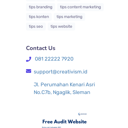
tips branding
tips content marketing
tips konten
tips marketing
tips seo
tips website
Contact Us
081 22222 7920
support@creativism.id
Jl. Perumahan Kenari Asri
No.C7b, Ngaglik, Sleman