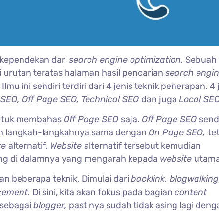
 kependekan dari
search engine optimization.
Sebuah 
i urutan teratas halaman hasil pencarian
search engin
lmu ini sendiri terdiri dari 4 jenis teknik penerapan. 4 
SEO, Off Page SEO, Technical SEO
dan juga
Local SEO
s untuk membahas
Off Page SEO
saja.
Off Page SEO
sendi
uh langkah-langkahnya sama dengan
On Page SEO,
te
te
alternatif.
Website
alternatif tersebut kemudian
ung di dalamnya yang mengarah kepada
website
utama
ukan beberapa teknik. Dimulai dari
backlink, blogwalking
cement.
Di sini, kita akan fokus pada bagian
content
 sebagai
blogger,
pastinya sudah tidak asing lagi deng