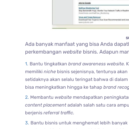
S
Ada banyak manfaat yang bisa Anda dapat
perkembangan
website
bisnis. Adapun man
Bantu tingkatkan
brand awareness website.
K
memiliki
niche
bisnis sejenisnya, tentunya ak
setidaknya akan selalu teringat bahwa di dalam
bisa meningkatkan hingga ke tahap
brand reco
Membantu
website
mendapatkan peningkata
content placement
adalah salah satu cara amp
berjenis
referral traffic.
Bantu bisnis untuk menghemat lebih banyak b