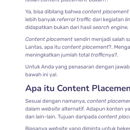
Ya, bisa dibilang bahwa
content placemen
lebih banyak
referral traffic
dari kegiatan
li
didapatkan bukan dari hasil
search engine
Content placement
sendiri menjadi salah 
Lantas, apa itu
content placement
?. Menga
meningkatkan jumlah total
traffic
nya?.
Untuk Anda yang penasaran dengan jawaban p
bawah ini ya!.
Apa itu Content Placemen
Sesuai dengan namanya,
content placeme
dalam
website
alternatif. Adapun konten y
dan lain-lain. Tujuan daripada
content pla
Biasanya
website
yang diminta untuk beke