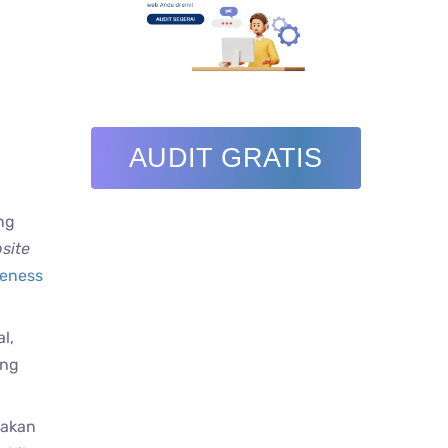
AUDIT GRATIS
ng
site
eness
l,
ang
 akan