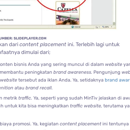
UMBER: SLIDEPLAYER.COM
kan dari
content placement
ini. Terlebih lagi untuk
faatnya dimulai dari;
onten bisnis Anda yang sering muncul di dalam
website
ya
an membantu peningkatan
brand awareness.
Pengunjung
web
website
tersebut ada iklan Anda. Ya, setidaknya
brand awar
gnition
atau
brand recall.
n metrik
traffic.
Ya, seperti yang sudah MinTiv jelaskan di awa
uh untuk kita bisa meningkatkan
traffic website,
terutama y
iaya promosi. Ya, kegiatan
content placement
ini tentunya