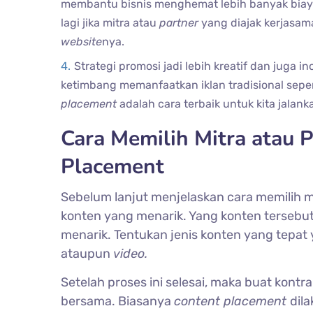
membantu bisnis menghemat lebih banyak biay
lagi jika mitra atau
partner
yang diajak kerjasama
website
nya.
Strategi promosi jadi lebih kreatif dan juga in
ketimbang memanfaatkan iklan tradisional seper
placement
adalah cara terbaik untuk kita jalan
Cara Memilih Mitra atau 
Placement
Sebelum lanjut menjelaskan cara memilih mi
konten yang menarik. Yang konten tersebu
menarik. Tentukan jenis konten yang tepat y
ataupun
video.
Setelah proses ini selesai, maka buat kon
bersama. Biasanya
content placement
dil