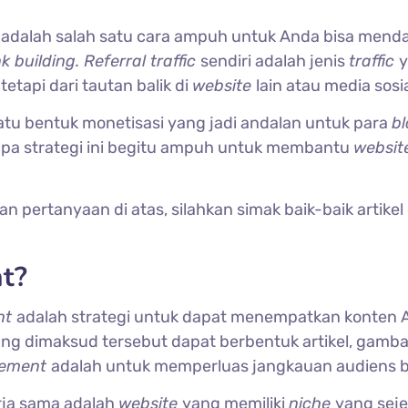
t
adalah salah satu cara ampuh untuk Anda bisa mend
nk building. Referral traffic
sendiri adalah jenis
traffic
,
tetapi dari tautan balik di
website
lain atau media sosia
satu bentuk monetisasi yang jadi andalan untuk para
bl
pa strategi ini begitu ampuh untuk membantu
websit
ertanyaan di atas, silahkan simak baik-baik artikel 
t?
nt
adalah strategi untuk dapat menempatkan konten 
ang dimaksud tersebut dapat berbentuk artikel, gamba
cement
adalah untuk memperluas jangkauan audiens bi
rja sama adalah
website
yang memiliki
niche
yang seje