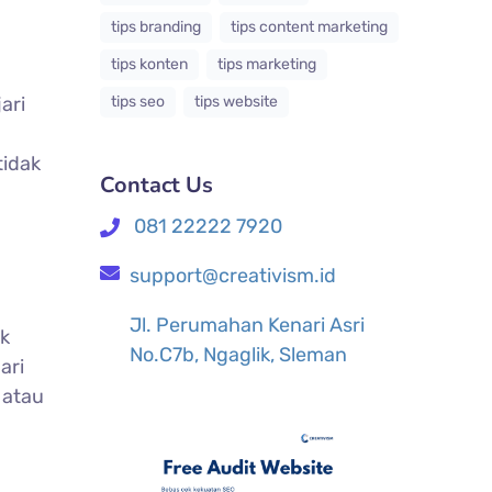
tips branding
tips content marketing
tips konten
tips marketing
tips seo
tips website
ari
tidak
Contact Us
081 22222 7920
support@creativism.id
Jl. Perumahan Kenari Asri
k
No.C7b, Ngaglik, Sleman
ari
 atau