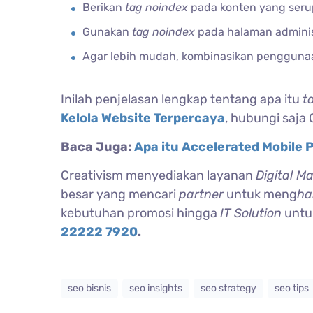
Berikan
tag noindex
pada konten yang serup
Gunakan
tag noindex
pada halaman administ
Agar lebih mudah, kombinasikan penggun
Inilah penjelasan lengkap tentang apa itu
t
Kelola Website Terpercaya
, hubungi saja 
Baca Juga:
Apa itu Accelerated Mobile 
Creativism menyediakan layanan
Digital M
besar yang mencari
partner
untuk meng
ha
kebutuhan promosi hingga
IT Solution
untu
22222 7920
.
seo bisnis
seo insights
seo strategy
seo tips