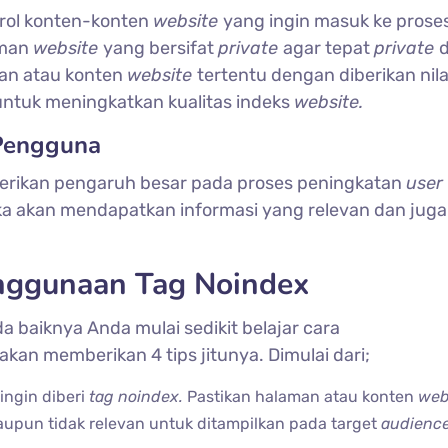
ol konten-konten
website
yang ingin masuk ke prose
aman
website
yang bersifat
private
agar tepat
private
man atau konten
website
tertentu dengan diberikan nil
untuk meningkatkan kualitas indeks
website.
Pengguna
ikan pengaruh besar pada proses peningkatan
user
reka akan mendapatkan informasi yang relevan dan juga
nggunaan Tag Noindex
a baiknya Anda mulai sedikit belajar cara
akan memberikan 4 tips jitunya. Dimulai dari;
ingin diberi
tag noindex.
Pastikan halaman atau konten
web
taupun tidak relevan untuk ditampilkan pada target
audienc