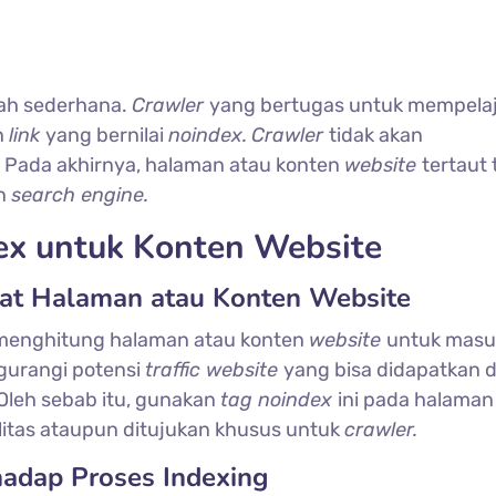
lah sederhana.
Crawler
yang bertugas untuk mempelaj
n
link
yang bernilai
noindex.
Crawler
tidak akan
.
Pada akhirnya, halaman atau konten
website
tertaut 
an
search engine.
x untuk Konten Website
at Halaman atau Konten Website
 menghitung halaman atau konten
website
untuk masu
gurangi potensi
traffic website
yang bisa didapatkan d
Oleh sebab itu, gunakan
tag noindex
ini pada halaman
itas ataupun ditujukan khusus untuk
crawler.
hadap Proses Indexing