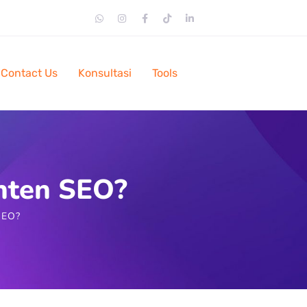
Contact Us
Konsultasi
Tools
onten SEO?
SEO?