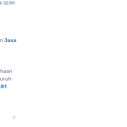
di
SERP
.
an
Jasa
ahaan
luruh
281