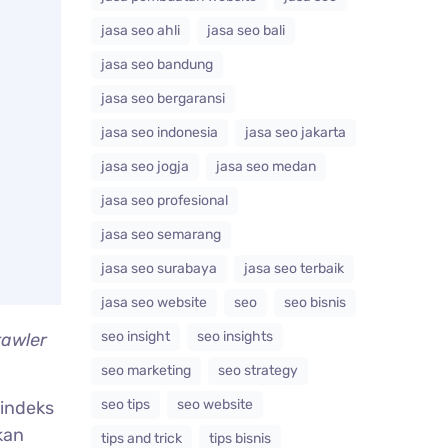
jasa seo ahli
jasa seo bali
jasa seo bandung
jasa seo bergaransi
jasa seo indonesia
jasa seo jakarta
jasa seo jogja
jasa seo medan
jasa seo profesional
jasa seo semarang
jasa seo surabaya
jasa seo terbaik
jasa seo website
seo
seo bisnis
seo insight
seo insights
rawler
seo marketing
seo strategy
seo tips
seo website
 indeks
kan
tips and trick
tips bisnis