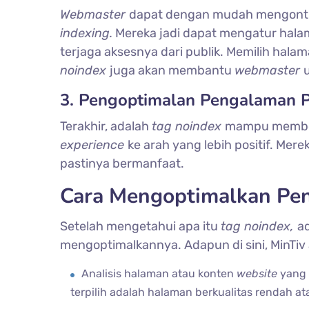
Webmaster
dapat dengan mudah mengontr
indexing.
Mereka jadi dapat mengatur hal
terjaga aksesnya dari publik. Memilih hala
noindex
juga akan membantu
webmaster
3. Pengoptimalan Pengalaman 
Terakhir, adalah
tag noindex
mampu member
experience
ke arah yang lebih positif. Me
pastinya bermanfaat.
Cara Mengoptimalkan Pe
Setelah mengetahui apa itu
tag noindex,
ad
mengoptimalkannya. Adapun di sini, MinTiv 
Analisis halaman atau konten
website
yang 
terpilih adalah halaman berkualitas rendah a