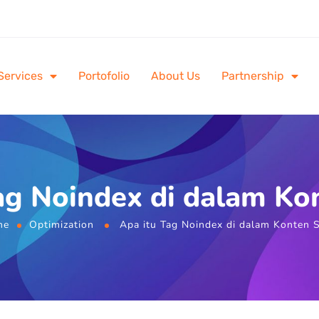
Services
Portofolio
About Us
Partnership
ag Noindex di dalam K
me
Optimization
Apa itu Tag Noindex di dalam Konten 