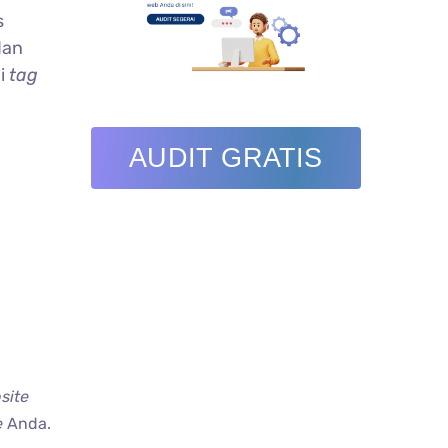
s
dan
ai
tag
AUDIT GRATIS
site
e
Anda.