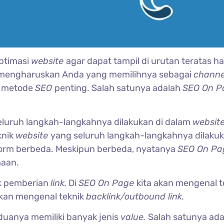
optimasi
website
agar dapat tampil di urutan teratas ha
i mengharuskan Anda yang memilihnya sebagai
channe
k metode
SEO
penting. Salah satunya adalah
SEO On P
eluruh langkah-langkahnya dilakukan di dalam
websit
knik
website
yang seluruh langkah-langkahnya dilakuk
form berbeda. Meskipun berbeda, nyatanya
SEO On P
maan.
ik pemberian
link.
Di
SEO On Page
kita akan mengenal t
akan mengenal teknik
backlink/outbound link.
duanya memiliki banyak jenis
value.
Salah satunya ada