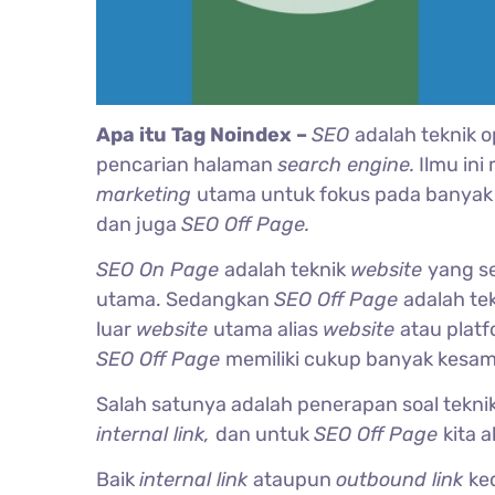
Apa itu Tag Noindex –
SEO
adalah teknik 
pencarian halaman
search engine.
Ilmu in
marketing
utama untuk fokus pada banya
dan juga
SEO Off Page.
SEO On Page
adalah teknik
website
yang s
utama. Sedangkan
SEO Off Page
adalah te
luar
website
utama alias
website
atau plat
SEO Off Page
memiliki cukup banyak kesa
Salah satunya adalah penerapan soal tekn
internal link,
dan untuk
SEO Off Page
kita 
Baik
internal link
ataupun
outbound link
ke