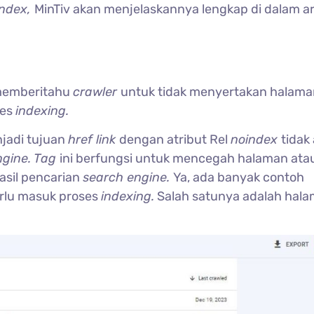
index,
MinTiv akan menjelaskannya lengkap di dalam ar
memberitahu
crawler
untuk tidak menyertakan halama
ses
indexing.
njadi tujuan
href link
dengan atribut Rel
noindex
tidak
ngine. Tag
ini berfungsi untuk mencegah halaman ata
hasil pencarian
search engine.
Ya, ada banyak contoh
erlu masuk proses
indexing.
Salah satunya adalah hal