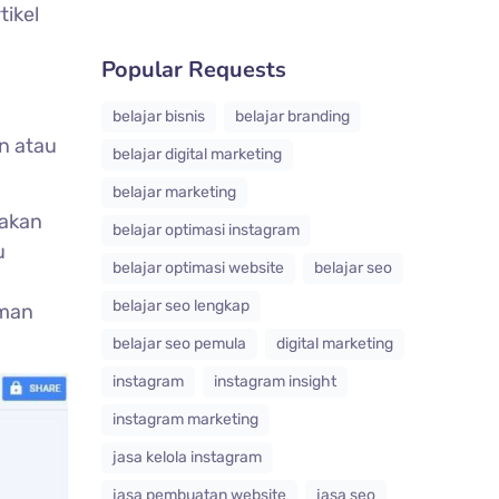
tikel
Popular Requests
belajar bisnis
belajar branding
n atau
belajar digital marketing
belajar marketing
 akan
belajar optimasi instagram
u
belajar optimasi website
belajar seo
belajar seo lengkap
aman
belajar seo pemula
digital marketing
instagram
instagram insight
instagram marketing
jasa kelola instagram
jasa pembuatan website
jasa seo