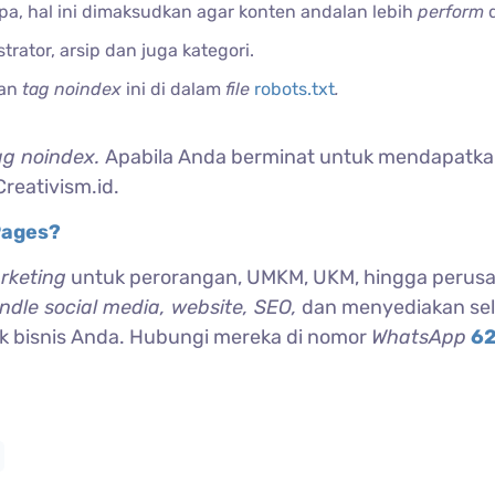
a, hal ini dimaksudkan agar konten andalan lebih
perform
rator, arsip dan juga kategori.
aan
tag noindex
ini di dalam
file
robots.txt
.
ag noindex.
Apabila Anda berminat untuk mendapatk
Creativism.id.
Pages?
arketing
untuk perorangan, UMKM, UKM, hingga perus
ndle social media, website, SEO,
dan menyediakan se
k bisnis Anda. Hubungi mereka di nomor
WhatsApp
6