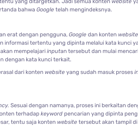
rtentu yang ditargetkan. Jadi semua konten
website
y
ertanda bahwa
Google
telah mengindeksnya.
itan erat dengan pengguna,
Google
dan konten
websit
 informasi tertentu yang dipinta melalui kata kunci y
e
akan mempelajari
input
an tersebut dan mulai mencar
n dengan kata kunci terkait.
erasal dari konten
website
yang sudah masuk proses
i
ncy.
Sesuai dengan namanya, proses ini berkaitan de
 konten terhadap
keyword
pencarian yang dipinta pen
esar, tentu saja konten
website
tersebut akan tampil di