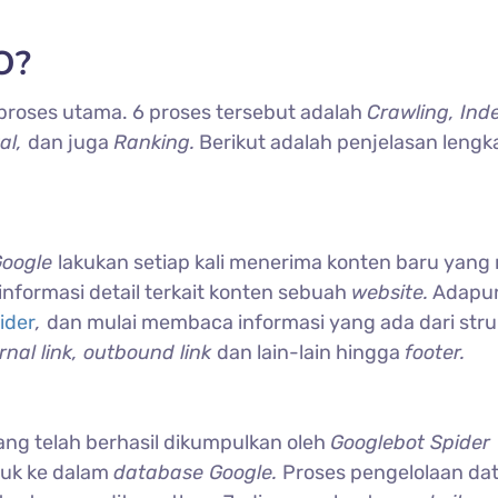
O?
6 proses utama. 6 proses tersebut adalah
Crawling, Ind
al,
dan juga
Ranking.
Berikut adalah penjelasan lengk
Google
lakukan setiap kali menerima konten baru yang
nformasi detail terkait konten sebuah
website.
Adapu
ider
,
dan mulai membaca informasi yang ada dari stru
rnal link, outbound link
dan lain-lain hingga
footer.
ang telah berhasil dikumpulkan oleh
Googlebot Spider
suk ke dalam
database Google.
Proses pengelolaan da