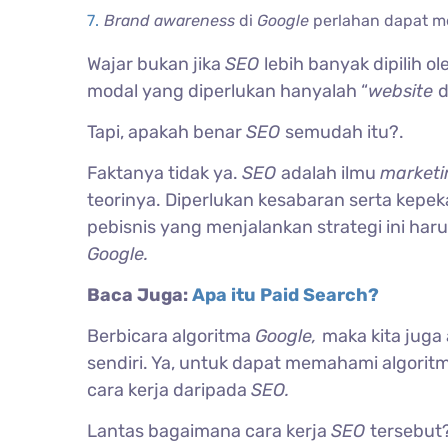
Brand awareness
di
Google
perlahan dapat m
Wajar bukan jika
SEO
lebih banyak dipilih o
modal yang diperlukan hanyalah “
website
d
Tapi, apakah benar
SEO
semudah itu?.
Faktanya tidak ya.
SEO
adalah ilmu
market
teorinya. Diperlukan kesabaran serta kepe
pebisnis yang menjalankan strategi ini ha
Google.
Baca Juga:
Apa itu Paid Search?
Berbicara algoritma
Google,
maka kita juga
sendiri. Ya, untuk dapat memahami algorit
cara kerja daripada
SEO.
Lantas bagaimana cara kerja
SEO
tersebut