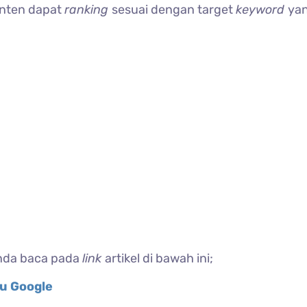
onten dapat
ranking
sesuai dengan target
keyword
ya
Anda baca pada
link
artikel di bawah ini;
ru Google