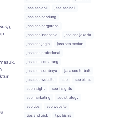
jasa seo ahli
jasa seo bali
jasa seo bandung
jasa seo bergaransi
exing,
ap
jasa seo indonesia
jasa seo jakarta
jasa seo jogja
jasa seo medan
jasa seo profesional
 masuk.
jasa seo semarang
n
jasa seo surabaya
jasa seo terbaik
ktur
jasa seo website
seo
seo bisnis
seo insight
seo insights
seo marketing
seo strategy
seo tips
seo website
ta
tips and trick
tips bisnis