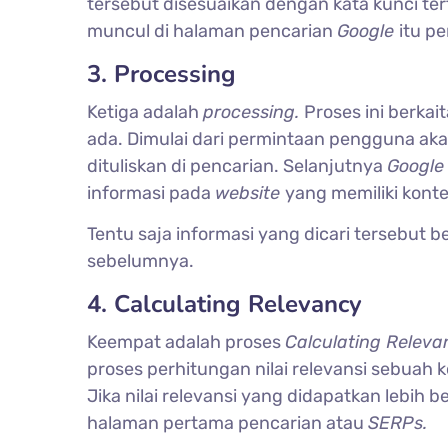
tersebut disesuaikan dengan kata kunci te
muncul di halaman pencarian
Google
itu p
3. Processing
Ketiga adalah
processing.
Proses ini berka
ada. Dimulai dari permintaan pengguna akan
dituliskan di pencarian. Selanjutnya
Googl
informasi pada
website
yang memiliki konte
Tentu saja informasi yang dicari tersebut b
sebelumnya.
4. Calculating Relevancy
Keempat adalah proses
Calculating Releva
proses perhitungan nilai relevansi sebuah
Jika nilai relevansi yang didapatkan lebih b
halaman pertama pencarian atau
SERPs.