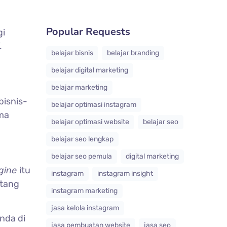
Popular Requests
gi
.
belajar bisnis
belajar branding
belajar digital marketing
belajar marketing
bisnis-
belajar optimasi instagram
tma
belajar optimasi website
belajar seo
belajar seo lengkap
belajar seo pemula
digital marketing
gine
itu
instagram
instagram insight
ntang
instagram marketing
jasa kelola instagram
nda di
jasa pembuatan website
jasa seo