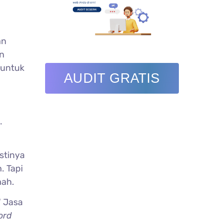
an
n
 untuk
AUDIT GRATIS
.
stinya
 Tapi
mah.
d
Jasa
ord