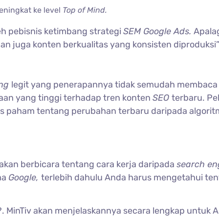
eningkat ke level
Top of Mind.
leh pebisnis ketimbang strategi
SEM Google Ads.
Apala
an juga konten berkualitas yang konsisten diproduksi”
ing
legit yang penerapannya tidak semudah membaca
kaan yang tinggi terhadap tren konten
SEO
terbaru. Pe
rus paham tentang perubahan terbaru daripada algori
 akan berbicara tentang cara kerja daripada
search en
ma
Google,
terlebih dahulu Anda harus mengetahui te
?. MinTiv akan menjelaskannya secara lengkap untuk A