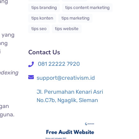
ang
tips branding
tips content marketing
tips konten
tips marketing
tips seo
tips website
e
yang
ang
Contact Us
i
081 22222 7920
ndexing
support@creativism.id
Jl. Perumahan Kenari Asri
No.C7b, Ngaglik, Sleman
ngan
gguna.