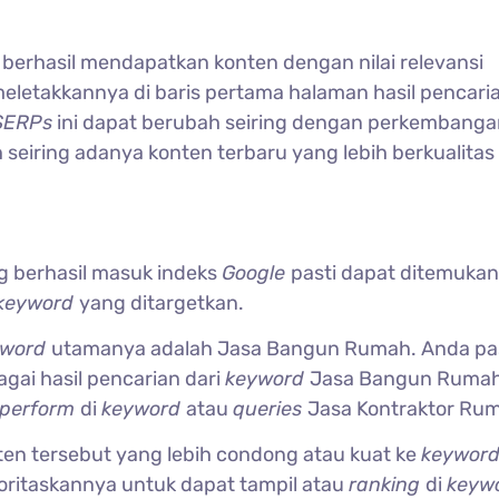
e
berhasil mendapatkan konten dengan nilai relevansi
letakkannya di baris pertama halaman hasil pencari
SERPs
ini dapat berubah seiring dengan perkembanga
 seiring adanya konten terbaru yang lebih berkualitas
g berhasil masuk indeks
Google
pasti dapat ditemukan
keyword
yang ditargetkan.
yword
utamanya adalah Jasa Bangun Rumah. Anda pa
gai hasil pencarian dari
keyword
Jasa Bangun Rumah.
perform
di
keyword
atau
queries
Jasa Kontraktor Ru
konten tersebut yang lebih condong atau kuat ke
keywor
ritaskannya untuk dapat tampil atau
ranking
di
keyw