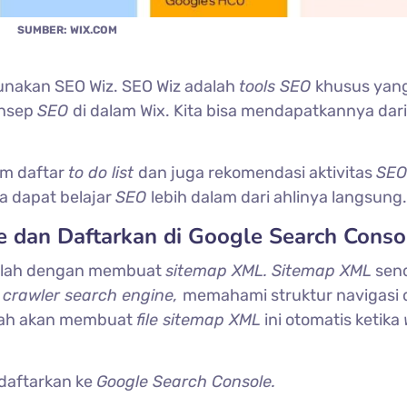
SUMBER: WIX.COM
nakan SEO Wiz. SEO Wiz adalah
tools SEO
khusus yan
onsep
SEO
di dalam Wix. Kita bisa mendapatkannya dar
am daftar
to do list
dan juga rekomendasi aktivitas
SE
da dapat belajar
SEO
lebih dalam dari ahlinya langsung.
 dan Daftarkan di Google Search Conso
dalah dengan membuat
sitemap XML. Sitemap XML
send
n
crawler search engine,
memahami struktur navigasi 
dah akan membuat
file sitemap XML
ini otomatis ketika
daftarkan ke
Google Search Console.