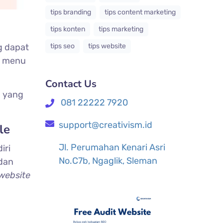
tips branding
tips content marketing
tips konten
tips marketing
tips seo
tips website
g dapat
i menu
Contact Us
O
yang
081 22222 7920
support@creativism.id
le
Jl. Perumahan Kenari Asri
iri
No.C7b, Ngaglik, Sleman
dan
website