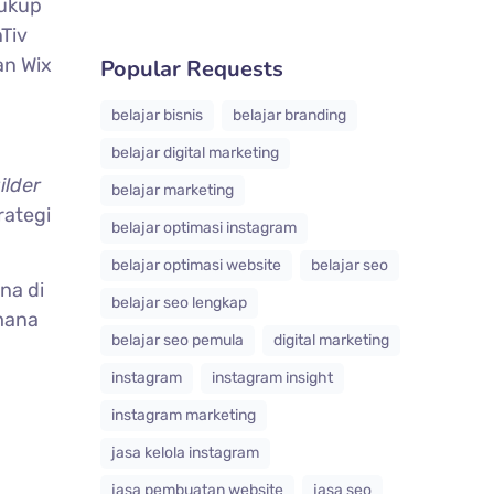
cukup
Tiv
an Wix
Popular Requests
belajar bisnis
belajar branding
belajar digital marketing
ilder
belajar marketing
rategi
belajar optimasi instagram
belajar optimasi website
belajar seo
na di
belajar seo lengkap
mana
belajar seo pemula
digital marketing
instagram
instagram insight
instagram marketing
jasa kelola instagram
jasa pembuatan website
jasa seo