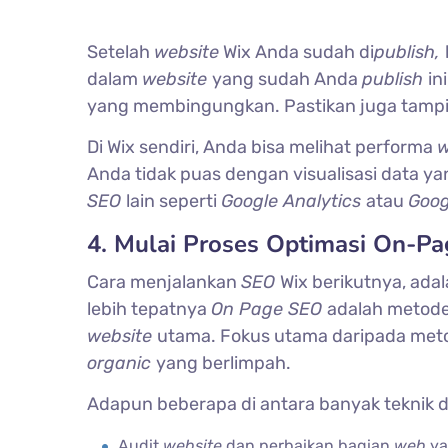
Setelah
website
Wix Anda sudah di
publish,
dalam
website
yang sudah Anda
publish
in
yang membingungkan. Pastikan juga tamp
Di Wix sendiri, Anda bisa melihat performa
w
Anda tidak puas dengan visualisasi data ya
SEO
lain seperti
Google Analytics
atau
Goog
4. Mulai Proses Optimasi On-Pa
Cara menjalankan
SEO
Wix berikutnya, ada
lebih tepatnya
On Page SEO
adalah metod
website
utama. Fokus utama daripada me
organic
yang berlimpah.
Adapun beberapa di antara banyak teknik 
Audit
website
dan perbaikan bagian
web
ya