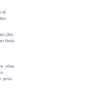
 di
nten
pi, jika
gan
tools
ge,
atau
da
ic
jenis