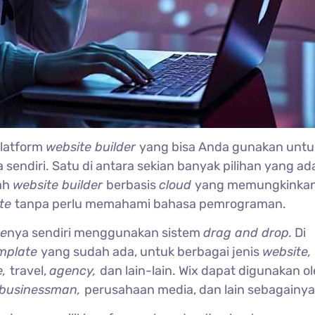
latform
website builder
yang bisa Anda gunakan untu
a sendiri. Satu di antara sekian banyak pilihan yang ad
lah
website builder
berbasis
cloud
yang memungkinka
ite
tanpa perlu memahami bahasa pemrograman.
te
nya sendiri menggunakan sistem
drag and drop.
Di
mplate
yang sudah ada, untuk berbagai jenis
website,
e,
travel,
agency,
dan lain-lain. Wix dapat digunakan o
, businessman,
perusahaan media, dan lain sebagainya