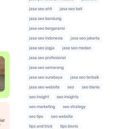
jasa seo ahli
jasa seo bali
jasa seo bandung
jasa seo bergaransi
jasa seo indonesia
jasa seo jakarta
jasa seo jogja
jasa seo medan
jasa seo profesional
jasa seo semarang
jasa seo surabaya
jasa seo terbaik
jasa seo website
seo
seo bisnis
seo insight
seo insights
seo marketing
seo strategy
seo tips
seo website
tips and trick
tips bisnis