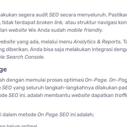
lakukan segera audit
SEO
secara menyeluruh. Pastikan
i, tidak terdapat
broken link,
atau struktur navigasi ko
ilan
website
Wix Anda sudah
mobile friendly.
ebsite
yang ada, melalui menu
Analytics & Reports.
Ta
ng diberikan, Anda bisa saja melakukan integrasi den
le Search Console.
ge
lah dengan memulai proses optimasi
On-Page. On-Pa
e
SEO
yang seluruh langkah-langkahnya dilakukan pa
tode
SEO
ini, adalah membantu
website
dapatkan
traff
di dalam metode
On Page SEO
ini adalah;
ng belum optimal
.