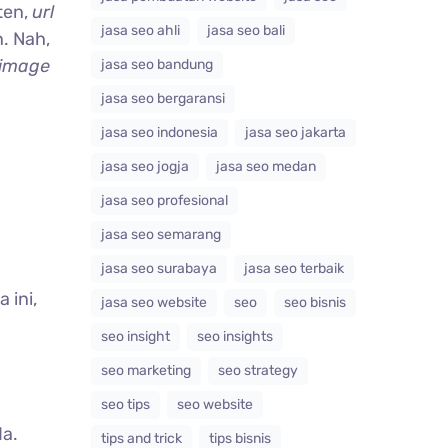
ten,
url
jasa seo ahli
jasa seo bali
. Nah,
 image
jasa seo bandung
jasa seo bergaransi
jasa seo indonesia
jasa seo jakarta
jasa seo jogja
jasa seo medan
jasa seo profesional
jasa seo semarang
jasa seo surabaya
jasa seo terbaik
 ini,
jasa seo website
seo
seo bisnis
seo insight
seo insights
seo marketing
seo strategy
seo tips
seo website
da.
tips and trick
tips bisnis