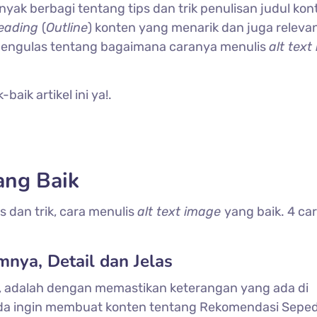
banyak berbagi tentang tips dan trik penulisan judul kon
eading
(
Outline
) konten yang menarik dan juga relevan
ba mengulas tentang bagaimana caranya menulis
alt text
ik artikel ini ya!.
ang Baik
ps dan trik, cara menulis
alt text image
yang baik. 4 cara
nya, Detail dan Jelas
, adalah dengan memastikan keterangan yang ada di
Anda ingin membuat konten tentang Rekomendasi Sepe