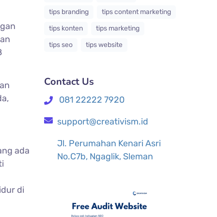
tips branding
tips content marketing
ngan
tips konten
tips marketing
gan
tips seo
tips website
8
Contact Us
gan
a,
081 22222 7920
support@creativism.id
Jl. Perumahan Kenari Asri
ang ada
No.C7b, Ngaglik, Sleman
i
dur di