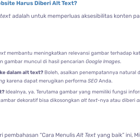
site Harus Diberi Alt Text?
 text
adalah untuk memperluas aksesibilitas konten p
ext
membantu meningkatkan relevansi gambar terhadap kat
 gambar muncul di hasil pencarian
Google Images
.
e dalam alt text?
Boleh, asalkan penempatannya natural 
ing
karena dapat merugikan performa
SEO
Anda.
xt?
Idealnya, ya. Terutama gambar yang memiliki fungsi info
gambar dekoratif bisa dikosongkan
alt text
-nya atau diberi
a
ari pembahasan “Cara Menulis
Alt Text
yang baik” ini, M