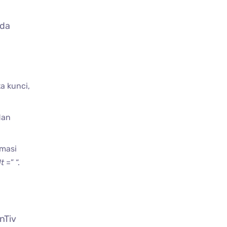
ada
a kunci,
dan
rmasi
lt
=” “.
inTiv