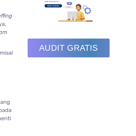
ffing
ya,
pam
AUDIT GRATIS
emisal
yang
 pada
henti