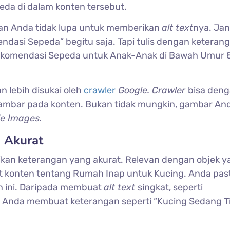
da di dalam konten tersebut.
an Anda tidak lupa untuk memberikan
alt text
nya. Ja
ndasi Sepeda” begitu saja. Tapi tulis dengan keteran
 “Rekomendasi Sepeda untuk Anak-Anak di Bawah Umur 
an lebih disukai oleh
crawler
Google. Crawler
bisa den
mbar pada konten. Bukan tidak mungkin, gambar And
e Images.
 Akurat
ikan keterangan yang akurat. Relevan dengan objek y
t konten tentang Rumah Inap untuk Kucing. Anda past
 ini. Daripada membuat
alt text
singkat, seperti
k Anda membuat keterangan seperti “Kucing Sedang Ti