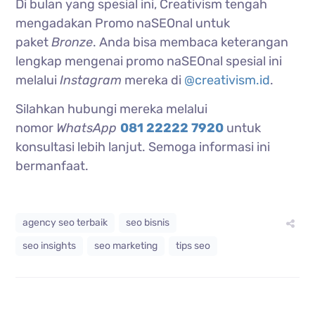
Di bulan yang spesial ini, Creativism tengah
mengadakan Promo naSEOnal untuk
paket
Bronze
. Anda bisa membaca keterangan
lengkap mengenai promo naSEOnal spesial ini
melalui
Instagram
mereka di
@creativism.id
.
Silahkan hubungi mereka melalui
nomor
WhatsApp
081 22222 7920
untuk
konsultasi lebih lanjut. Semoga informasi ini
bermanfaat.
agency seo terbaik
seo bisnis
seo insights
seo marketing
tips seo