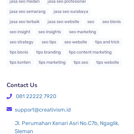
jasa seo medan
jasa seo profesional
jasa seo semarang
jasa seo surabaya
jasa seo terbaik
jasa seo website
seo
seo bisnis
seo insight
seo insights
seo marketing
seo strategy
seo tips
seo website
tips and trick
tips bisnis
tips branding
tips content marketing
tips konten
tips marketing
tips seo
tips website
Contact Us
081 22222 7920
support@creativism.id
Jl. Perumahan Kenari Asri No.C7b, Ngaglik,
Sleman