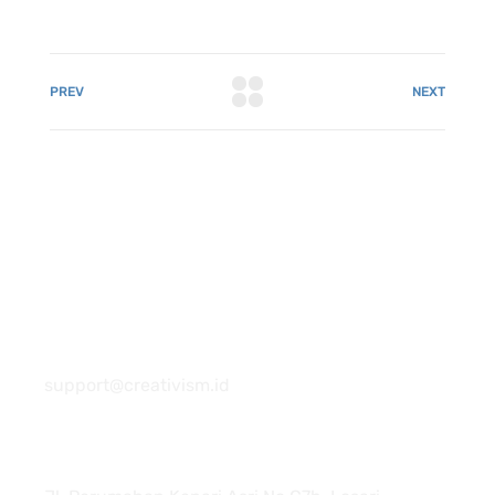
PREV
NEXT
081 22222 7920
support@creativism.id