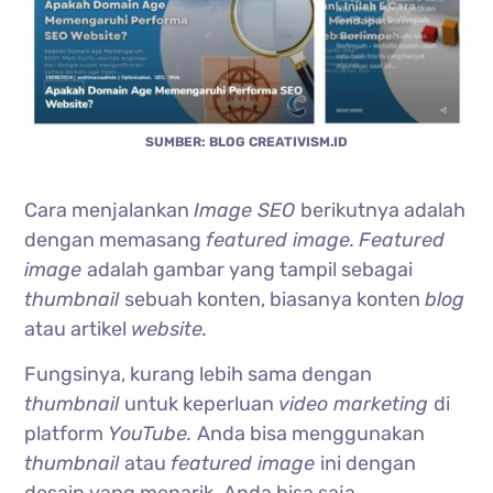
SUMBER: BLOG CREATIVISM.ID
Cara menjalankan
Image SEO
berikutnya adalah
dengan memasang
featured image.
Featured
image
adalah gambar yang tampil sebagai
thumbnail
sebuah konten, biasanya konten
blog
atau artikel
website.
Fungsinya, kurang lebih sama dengan
thumbnail
untuk keperluan
video marketing
di
platform
YouTube.
Anda bisa menggunakan
thumbnail
atau
featured image
ini dengan
desain yang menarik. Anda bisa saja