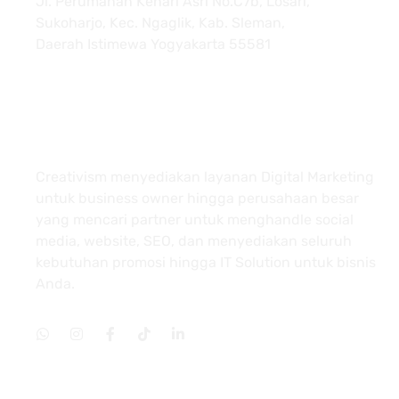
Jl. Perumahan Kenari Asri No.C7b, Losari,
Sukoharjo, Kec. Ngaglik, Kab. Sleman,
Daerah Istimewa Yogyakarta 55581
About
Creativism menyediakan layanan Digital Marketing
untuk business owner hingga perusahaan besar
yang mencari partner untuk menghandle social
media, website, SEO, dan menyediakan seluruh
kebutuhan promosi hingga IT Solution untuk bisnis
Anda.