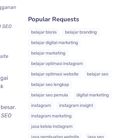
ngganan
Popular Requests
l SEO
belajar bisnis
belajar branding
belajar digital marketing
belajar marketing
site
belajar optimasi instagram
belajar optimasi website
belajar seo
gai
belajar seo lengkap
ak
belajar seo pemula
digital marketing
instagram
instagram insight
besar.
a
SEO
instagram marketing
jasa kelola instagram
jasa pembuatan website
jasa seo