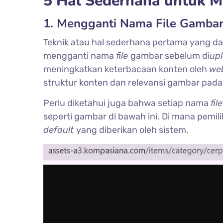
5 Hal Sederhana untuk 
1. Mengganti Nama File Gamba
Teknik atau hal sederhana pertama yang 
mengganti nama
file
gambar sebelum di
up
meningkatkan keterbacaan konten oleh
web
struktur konten dan relevansi gambar pada
Perlu diketahui juga bahwa setiap nama
fil
seperti gambar di bawah ini. Di mana pemil
default
yang diberikan oleh sistem.