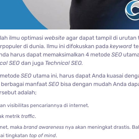
lah ilmu optimasi
website
agar dapat tampil di urutan 
rpopuler di dunia. Ilmu ini difokuskan pada
keyword
te
 Anda harus dapat memaksimalkan 4 metode
SEO
utama
ocal SEO
dan juga
Technical SEO.
4 metode
SEO
utama ini, harus dapat Anda kuasai deng
a berbagai manfaat
SEO
bisa dengan mudah Anda dap
rsebut adalah;
 visibilitas pencariannya di internet.
k metrik
traffic
.
ernet, maka
brand awareness
nya akan meningkat drastis. B
pai tingkatan
top of mind
.