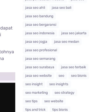
jasa seo ahli
jasa seo bali
jasa seo bandung
jasa seo bergaransi
 dapat
jasa seo indonesia
jasa seo jakarta
i
jasa seo jogja
jasa seo medan
jasa seo profesional
tohnya
ma
jasa seo semarang
jasa seo surabaya
jasa seo terbaik
jasa seo website
seo
seo bisnis
seo insight
seo insights
seo marketing
seo strategy
seo tips
seo website
tips and trick
tips bisnis