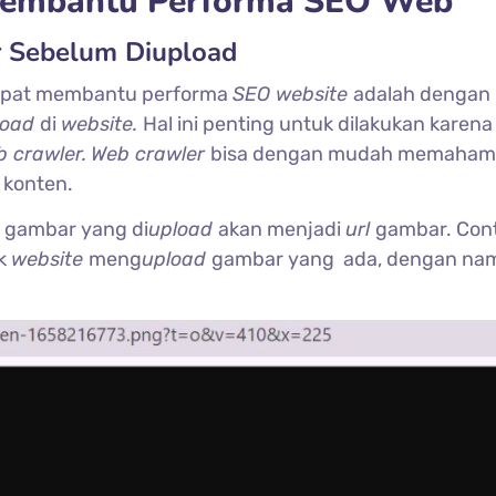
Membantu Performa SEO Web
r Sebelum Diupload
dapat membantu performa
SEO website
adalah dengan
load
di
website.
Hal ini penting untuk dilakukan karena
 crawler.
Web crawler
bisa dengan mudah memaham
 konten.
e
gambar yang di
upload
akan menjadi
url
gambar. Con
ik
website
meng
upload
gambar yang ada, dengan na