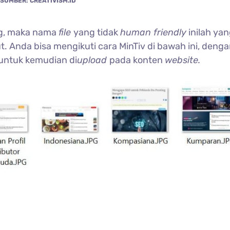
SUMBER: CREATIVISM.ID
g, maka nama
file
yang tidak
human friendly
inilah yan
t. Anda bisa mengikuti cara MinTiv di bawah ini, denga
untuk kemudian di
upload
pada konten
website.