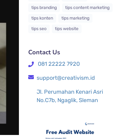
tips branding
tips content marketing
tips konten
tips marketing
tips seo
tips website
Contact Us
081 22222 7920
support@creativism.id
Jl. Perumahan Kenari Asri
No.C7b, Ngaglik, Sleman