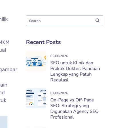
ilik
Recent Posts
UMKM
ual
02/08/2026
SEO untuk Klinik dan
Praktik Dokter: Panduan
nggambar
Lengkap yang Patuh
Regulasi
ain
and
01/08/2026
On-Page vs Off-Page
tuk
SEO: Strategi yang
Digunakan Agency SEO
Profesional