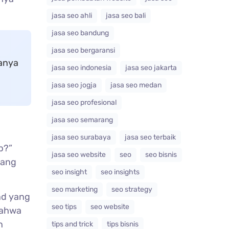
jasa seo ahli
jasa seo bali
jasa seo bandung
jasa seo bergaransi
hanya
jasa seo indonesia
jasa seo jakarta
jasa seo jogja
jasa seo medan
jasa seo profesional
jasa seo semarang
jasa seo surabaya
jasa seo terbaik
p?”
jasa seo website
seo
seo bisnis
yang
seo insight
seo insights
seo marketing
seo strategy
nd yang
seo tips
seo website
ahwa
n
tips and trick
tips bisnis