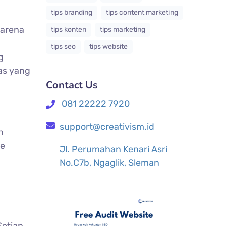
tips branding
tips content marketing
karena
tips konten
tips marketing
tips seo
tips website
g
tas yang
Contact Us
081 22222 7920
support@creativism.id
n
se
Jl. Perumahan Kenari Asri
No.C7b, Ngaglik, Sleman