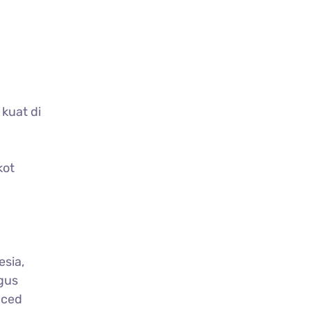
kuat di
kot
esia,
gus
nced