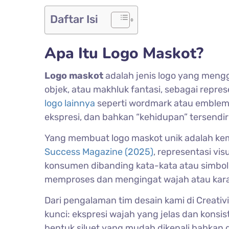
Daftar Isi
Apa Itu Logo Maskot?
Logo maskot
adalah jenis logo yang mengg
objek, atau makhluk fantasi, sebagai repr
logo lainnya
seperti wordmark atau emblem 
ekspresi, dan bahkan “kehidupan” tersendiri
Yang membuat logo maskot unik adalah k
Success Magazine (2025)
, representasi vis
konsumen dibanding kata-kata atau simbol 
memproses dan mengingat wajah atau kara
Dari pengalaman tim desain kami di Creativ
kunci: ekspresi wajah yang jelas dan konsis
bentuk siluet yang mudah dikenali bahkan d