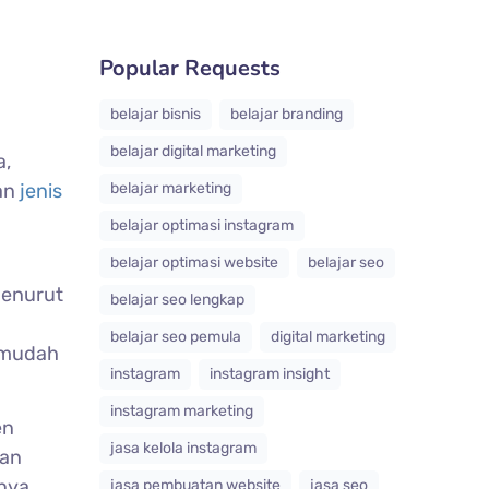
Popular Requests
belajar bisnis
belajar branding
belajar digital marketing
a,
gan
jenis
belajar marketing
belajar optimasi instagram
belajar optimasi website
belajar seo
Menurut
belajar seo lengkap
belajar seo pemula
digital marketing
h mudah
instagram
instagram insight
instagram marketing
en
jasa kelola instagram
dan
anya
jasa pembuatan website
jasa seo