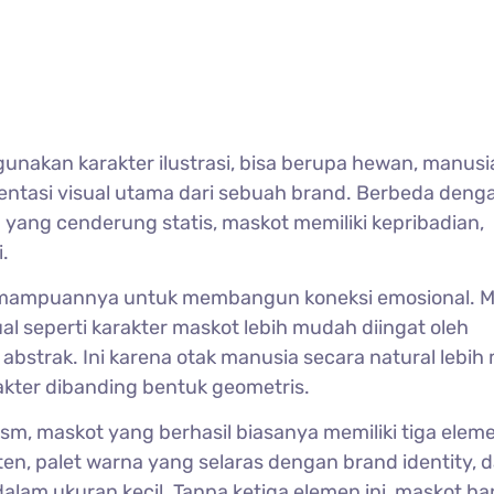
unakan karakter ilustrasi, bisa berupa hewan, manusi
esentasi visual utama dari sebuah brand. Berbeda den
yang cenderung statis, maskot memiliki kepribadian,
.
emampuannya untuk membangun koneksi emosional. 
ual seperti karakter maskot lebih mudah diingat oleh
abstrak. Ini karena otak manusia secara natural lebi
kter dibanding bentuk geometris.
ism, maskot yang berhasil biasanya memiliki tiga elem
ten, palet warna yang selaras dengan brand identity, 
alam ukuran kecil. Tanpa ketiga elemen ini, maskot h