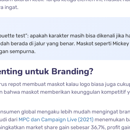
a ingat.
uette test”: apakah karakter masih bisa dikenali jika 
sudah berada di jalur yang benar. Maskot seperti Mickey
engan sempurna.
nting untuk Branding?
arus repot membuat maskot kalau logo biasa juga cuku
kan bahwa maskot memberikan keunggulan kompetitif 
konsumen global mengaku lebih mudah mengingat bra
udi dari
MPC dan Campaign Live (2021)
menemukan b
katkan market share gain sebesar 36,7%, profit gai