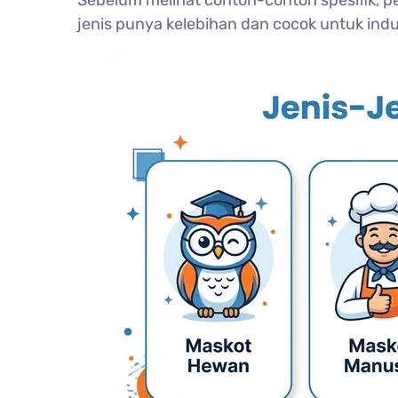
Sebelum melihat contoh-contoh spesifik, 
jenis punya kelebihan dan cocok untuk indus