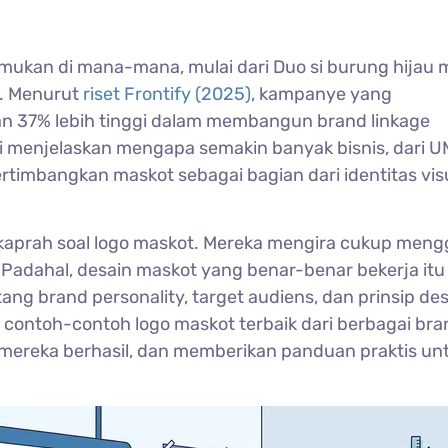
emukan di mana-mana, mulai dari Duo si burung hijau m
a. Menurut
riset Frontify (2025)
, kampanye yang
 37% lebih tinggi dalam membangun brand linkage
ni menjelaskan mengapa semakin banyak bisnis, dari 
rtimbangkan maskot sebagai bagian dari identitas vis
lah kaprah soal logo maskot. Mereka mengira cukup me
 Padahal, desain maskot yang benar-benar bekerja itu
brand personality, target audiens, dan prinsip des
ah contoh-contoh logo maskot terbaik dari berbagai br
mereka berhasil, dan memberikan panduan praktis un