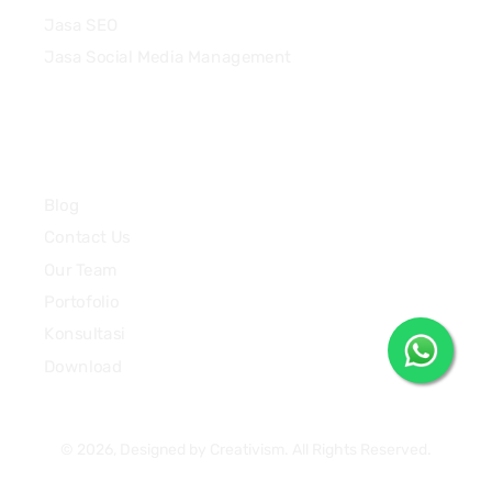
Jasa SEO
Jasa Social Media Management
Quick Links
Blog
Contact Us
Our Team
Portofolio
Konsultasi
Download
© 2026, Designed by Creativism. All Rights Reserved.