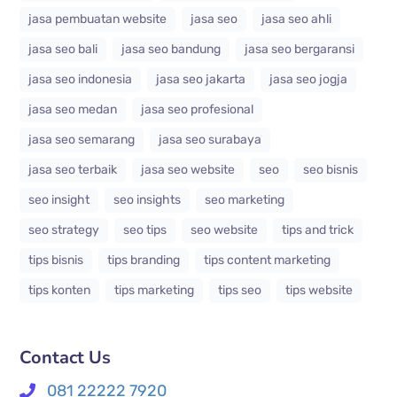
jasa pembuatan website
jasa seo
jasa seo ahli
jasa seo bali
jasa seo bandung
jasa seo bergaransi
jasa seo indonesia
jasa seo jakarta
jasa seo jogja
jasa seo medan
jasa seo profesional
jasa seo semarang
jasa seo surabaya
jasa seo terbaik
jasa seo website
seo
seo bisnis
seo insight
seo insights
seo marketing
seo strategy
seo tips
seo website
tips and trick
tips bisnis
tips branding
tips content marketing
tips konten
tips marketing
tips seo
tips website
Contact Us
081 22222 7920