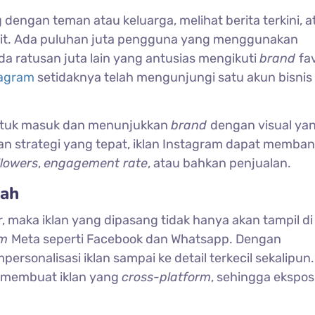
 dengan teman atau keluarga, melihat berita terkini, a
orit. Ada puluhan juta pengguna yang menggunakan
da ratusan juta lain yang antusias mengikuti
brand
fa
tagram
setidaknya telah mengunjungi satu akun bisnis 
untuk masuk dan menunjukkan
brand
dengan visual ya
gan strategi yang tepat, iklan Instagram dapat memba
llowers
,
engagement rate
, atau bahkan penjualan.
dah
maka iklan yang dipasang tidak hanya akan tampil di
rm
Meta seperti Facebook dan Whatsapp. Dengan
sonalisasi iklan sampai ke detail terkecil sekalipun. 
membuat iklan yang
cross-platform
, sehingga ekspos