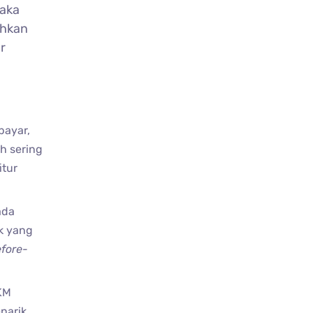
aka
ahkan
r
bayar,
h sering
itur
ada
k yang
fore-
KM
narik