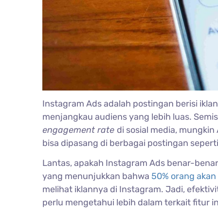
Instagram Ads adalah postingan berisi ikla
menjangkau audiens yang lebih luas. Semi
engagement rate
di sosial media, mungkin
bisa dipasang di berbagai postingan sepert
Lantas, apakah Instagram Ads benar-benar e
yang menunjukkan bahwa
50% orang akan l
melihat iklannya di Instagram. Jadi, efektiv
perlu mengetahui lebih dalam terkait fitur in