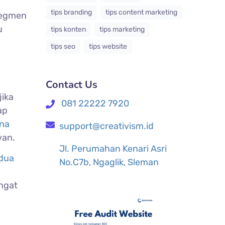
tips branding
tips content marketing
segmen
u
tips konten
tips marketing
tips seo
tips website
Contact Us
jika
081 22222 7920
ap
na
support@creativism.id
van.
Jl. Perumahan Kenari Asri
edua
No.C7b, Ngaglik, Sleman
angat