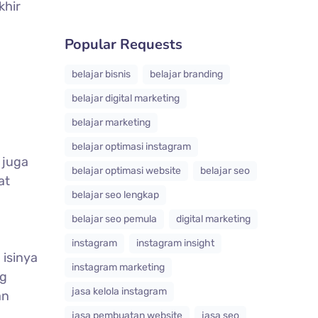
khir
Popular Requests
belajar bisnis
belajar branding
belajar digital marketing
belajar marketing
belajar optimasi instagram
 juga
belajar optimasi website
belajar seo
at
belajar seo lengkap
belajar seo pemula
digital marketing
instagram
instagram insight
 isinya
instagram marketing
g
jasa kelola instagram
an
jasa pembuatan website
jasa seo