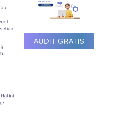
tau
vorit
setiap
AUDIT GRATIS
ng
ntu
Hal ini
ur