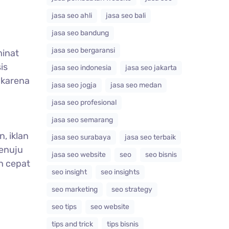
jasa seo ahli
jasa seo bali
jasa seo bandung
jasa seo bergaransi
minat
is
jasa seo indonesia
jasa seo jakarta
 karena
jasa seo jogja
jasa seo medan
jasa seo profesional
jasa seo semarang
n, iklan
jasa seo surabaya
jasa seo terbaik
menuju
jasa seo website
seo
seo bisnis
h cepat
seo insight
seo insights
seo marketing
seo strategy
seo tips
seo website
tips and trick
tips bisnis