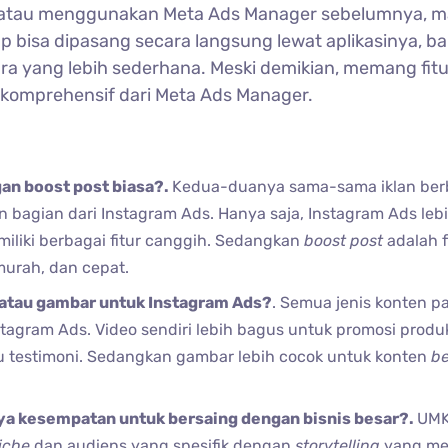
 atau menggunakan Meta Ads Manager sebelumnya, m
ap bisa dipasang secara langsung lewat aplikasinya, b
ra yang lebih sederhana. Meski demikian, memang fitu
sekomprehensif dari Meta Ads Manager.
an boost post biasa?.
Kedua-duanya sama-sama iklan ber
 bagian dari Instagram Ads. Hanya saja, Instagram Ads lebi
liki berbagai fitur canggih. Sedangkan
boost post
adalah f
murah, dan cepat.
 atau gambar untuk Instagram Ads?
. Semua jenis konten p
tagram Ads. Video sendiri lebih bagus untuk promosi produ
tau testimoni. Sedangkan gambar lebih cocok untuk konten
be
a kesempatan untuk bersaing dengan bisnis besar?.
UM
iche
dan audiens yang spesifik dengan
storytelling
yang me