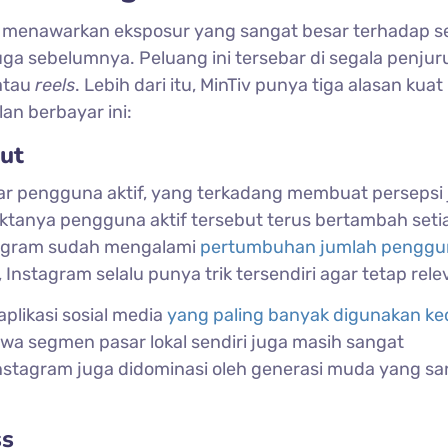
am menawarkan eksposur yang sangat besar terhadap 
a sebelumnya. Peluang ini tersebar di segala penjur
 atau
reels
. Lebih dari itu, MinTiv punya tiga alasan kuat
n berbayar ini:
ut
iar pengguna aktif, yang terkadang membuat persepsi 
aktanya pengguna aktif tersebut terus bertambah seti
tagram sudah mengalami
pertumbuhan jumlah penggu
, Instagram selalu punya trik tersendiri agar tetap rele
plikasi sosial media
yang paling banyak digunakan k
a segmen pasar lokal sendiri juga masih sangat
 Instagram juga didominasi oleh generasi muda yang s
ss