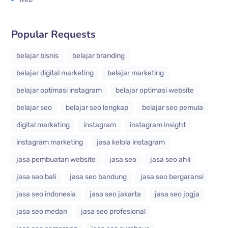
Popular Requests
belajar bisnis
belajar branding
belajar digital marketing
belajar marketing
belajar optimasi instagram
belajar optimasi website
belajar seo
belajar seo lengkap
belajar seo pemula
digital marketing
instagram
instagram insight
instagram marketing
jasa kelola instagram
jasa pembuatan website
jasa seo
jasa seo ahli
jasa seo bali
jasa seo bandung
jasa seo bergaransi
jasa seo indonesia
jasa seo jakarta
jasa seo jogja
jasa seo medan
jasa seo profesional