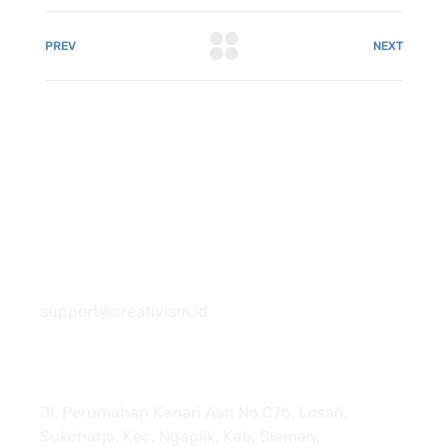
PREV
NEXT
081 22222 7920
support@creativism.id
Jl. Perumahan Kenari Asri No.C7b, Losari,
Sukoharjo, Kec. Ngaglik, Kab. Sleman,