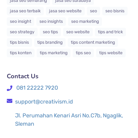
jasa seo semarang
jasa seo surabaya
jasa seo terbaik
jasa seo website
seo
seo bisnis
seo insight
seo insights
seo marketing
seo strategy
seo tips
seo website
tips and trick
tips bisnis
tips branding
tips content marketing
tips konten
tips marketing
tips seo
tips website
Contact Us
081 22222 7920
support@creativism.id
Jl. Perumahan Kenari Asri No.C7b, Ngaglik,
Sleman