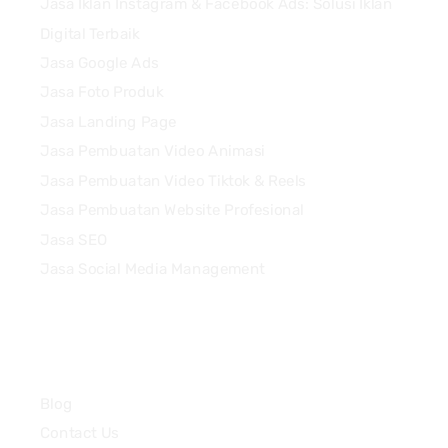
Jasa Iklan Instagram & Facebook Ads: Solusi Iklan
Digital Terbaik
Jasa Google Ads
Jasa Foto Produk
Jasa Landing Page
Jasa Pembuatan Video Animasi
Jasa Pembuatan Video Tiktok & Reels
Jasa Pembuatan Website Profesional
Jasa SEO
Jasa Social Media Management
Quick Links
Blog
Contact Us