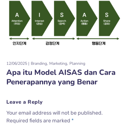
12/06/2025
Branding
Marketing
Planning
Apa itu Model AISAS dan Cara
Penerapannya yang Benar
Leave a Reply
Your email address will not be published.
Required fields are marked
*