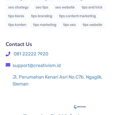
seo strategy
seo tips
seo website
tips and trick
tips bisnis
tips branding
tips content marketing
tips konten
tips marketing
tips seo
tips website
Contact Us
081 22222 7920
support@creativism.id
Jl. Perumahan Kenari Asri No.C7b, Ngaglik,
Sleman