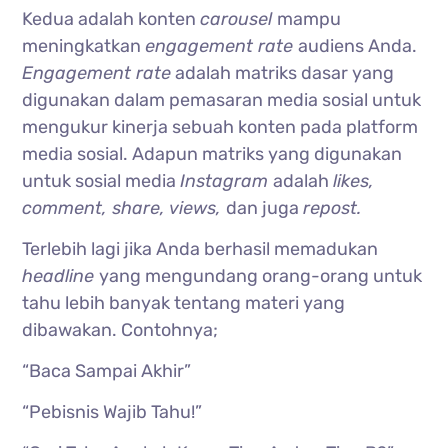
Kedua adalah konten
carousel
mampu
meningkatkan
engagement rate
audiens Anda.
Engagement rate
adalah matriks dasar yang
digunakan dalam pemasaran media sosial untuk
mengukur kinerja sebuah konten pada platform
media sosial. Adapun matriks yang digunakan
untuk sosial media
Instagram
adalah
likes,
comment, share, views,
dan juga
repost.
Terlebih lagi jika Anda berhasil memadukan
headline
yang mengundang orang-orang untuk
tahu lebih banyak tentang materi yang
dibawakan. Contohnya;
“Baca Sampai Akhir”
“Pebisnis Wajib Tahu!”