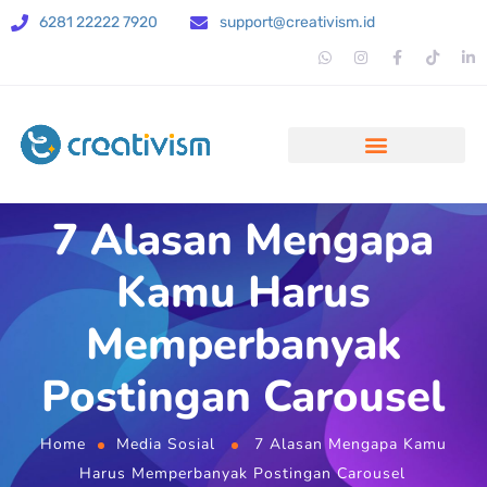
6281 22222 7920
support@creativism.id
7 Alasan Mengapa
Kamu Harus
Memperbanyak
Postingan Carousel
Home
Media Sosial
7 Alasan Mengapa Kamu
Harus Memperbanyak Postingan Carousel