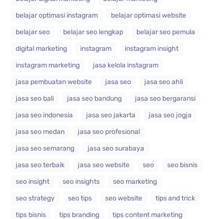
belajar optimasi instagram
belajar optimasi website
belajar seo
belajar seo lengkap
belajar seo pemula
digital marketing
instagram
instagram insight
instagram marketing
jasa kelola instagram
jasa pembuatan website
jasa seo
jasa seo ahli
jasa seo bali
jasa seo bandung
jasa seo bergaransi
jasa seo indonesia
jasa seo jakarta
jasa seo jogja
jasa seo medan
jasa seo profesional
jasa seo semarang
jasa seo surabaya
jasa seo terbaik
jasa seo website
seo
seo bisnis
seo insight
seo insights
seo marketing
seo strategy
seo tips
seo website
tips and trick
tips bisnis
tips branding
tips content marketing