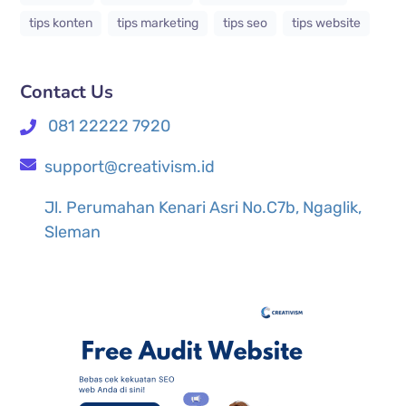
tips konten
tips marketing
tips seo
tips website
Contact Us
081 22222 7920
support@creativism.id
Jl. Perumahan Kenari Asri No.C7b, Ngaglik,
Sleman