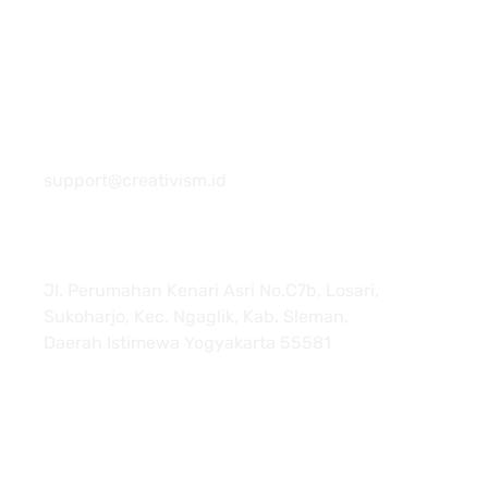
081 22222 7920
support@creativism.id
Jl. Perumahan Kenari Asri No.C7b, Losari,
Sukoharjo, Kec. Ngaglik, Kab. Sleman,
Daerah Istimewa Yogyakarta 55581
About