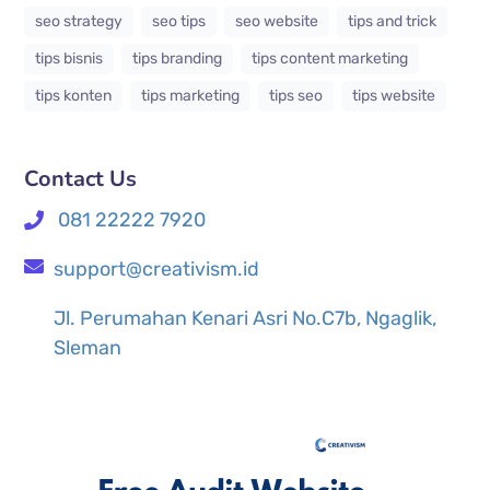
seo strategy
seo tips
seo website
tips and trick
tips bisnis
tips branding
tips content marketing
tips konten
tips marketing
tips seo
tips website
Contact Us
081 22222 7920
support@creativism.id
Jl. Perumahan Kenari Asri No.C7b, Ngaglik,
Sleman