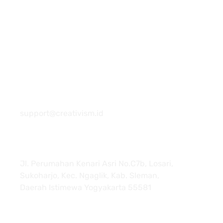
081 22222 7920
support@creativism.id
Jl. Perumahan Kenari Asri No.C7b, Losari,
Sukoharjo, Kec. Ngaglik, Kab. Sleman,
Daerah Istimewa Yogyakarta 55581