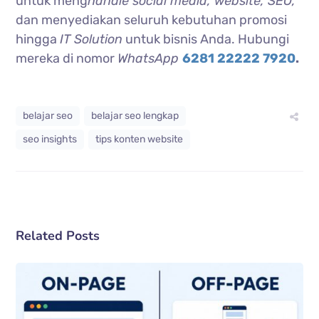
untuk meng
handle social media, website, SEO,
dan menyediakan seluruh kebutuhan promosi
hingga
IT Solution
untuk bisnis Anda. Hubungi
mereka di nomor
WhatsApp
6281 22222 7920
.
belajar seo
belajar seo lengkap
seo insights
tips konten website
Related Posts