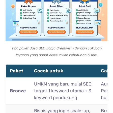
Tiga paket Jasa SEO Jogja Creativism dengan cakupan
layanan yang dapat disesuaikan kebutuhan bisnis.
Paket
Cocok untuk
Caku
UMKM yang baru mulai SEO,
Audit
Bronze
target 1 keyword utama + 3
Page 
keyword pendukung
bula
Bisnis yang ingin scale-up,
Bronz