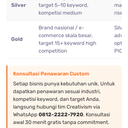
Silver
target 5–10 keyword,
market
kompetisi medium
riset
Brand nasional / e-
Silve
commerce skala besar,
adva
Gold
target 15+ keyword high
optim
competition
PIC
Konsultasi Penawaran Custom
Setiap bisnis punya kebutuhan unik. Untuk
dapatkan penawaran sesuai industri,
kompetisi keyword, dan target Anda,
langsung hubungi tim Creativism via
WhatsApp
0812-2222-7920
. Konsultasi
awal 30 menit gratis tanpa commitment.