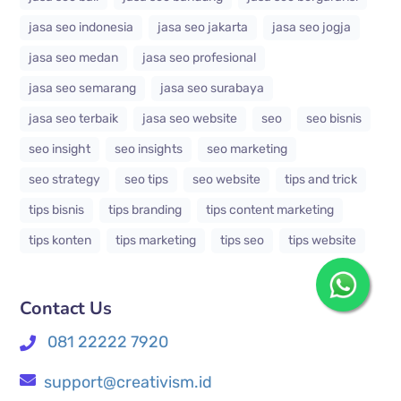
jasa seo indonesia
jasa seo jakarta
jasa seo jogja
jasa seo medan
jasa seo profesional
jasa seo semarang
jasa seo surabaya
jasa seo terbaik
jasa seo website
seo
seo bisnis
seo insight
seo insights
seo marketing
seo strategy
seo tips
seo website
tips and trick
tips bisnis
tips branding
tips content marketing
tips konten
tips marketing
tips seo
tips website
Contact Us
081 22222 7920
support@creativism.id