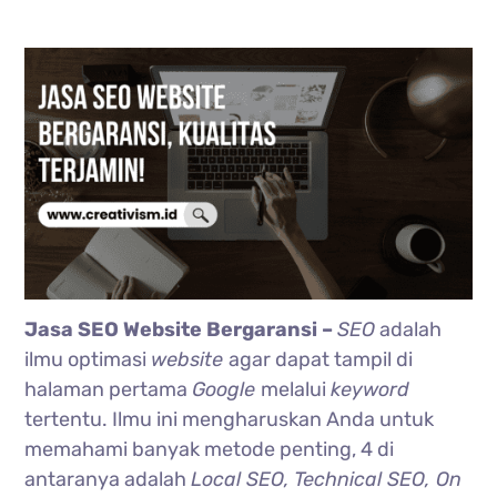
Jasa SEO Website Bergaransi –
SEO
adalah
ilmu optimasi
website
agar dapat tampil di
halaman pertama
Google
melalui
keyword
tertentu. Ilmu ini mengharuskan Anda untuk
memahami banyak metode penting, 4 di
antaranya adalah
Local SEO, Technical SEO, On