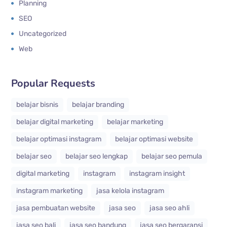
Planning
SEO
Uncategorized
Web
Popular Requests
belajar bisnis
belajar branding
belajar digital marketing
belajar marketing
belajar optimasi instagram
belajar optimasi website
belajar seo
belajar seo lengkap
belajar seo pemula
digital marketing
instagram
instagram insight
instagram marketing
jasa kelola instagram
jasa pembuatan website
jasa seo
jasa seo ahli
jasa seo bali
jasa seo bandung
jasa seo bergaransi