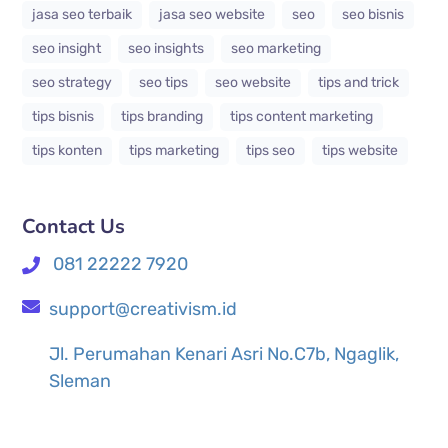
jasa seo terbaik
jasa seo website
seo
seo bisnis
seo insight
seo insights
seo marketing
seo strategy
seo tips
seo website
tips and trick
tips bisnis
tips branding
tips content marketing
tips konten
tips marketing
tips seo
tips website
Contact Us
081 22222 7920
support@creativism.id
Jl. Perumahan Kenari Asri No.C7b, Ngaglik,
Sleman