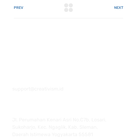
PREV
NEXT
081 22222 7920
support@creativism.id
Jl. Perumahan Kenari Asri No.C7b, Losari,
Sukoharjo, Kec. Ngaglik, Kab. Sleman,
Daerah Istimewa Yogyakarta 55581