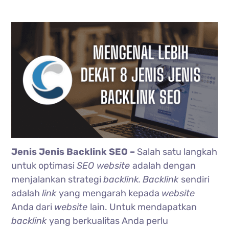
Jenis Jenis Backlink SEO –
Salah satu langkah
untuk optimasi
SEO website
adalah dengan
menjalankan strategi
backlink.
Backlink
sendiri
adalah
link
yang mengarah kepada
website
Anda dari
website
lain. Untuk mendapatkan
backlink
yang berkualitas Anda perlu