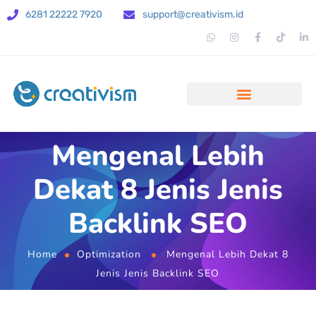
6281 22222 7920
support@creativism.id
Mengenal Lebih
Dekat 8 Jenis Jenis
Backlink SEO
Home
Optimization
Mengenal Lebih Dekat 8
Jenis Jenis Backlink SEO