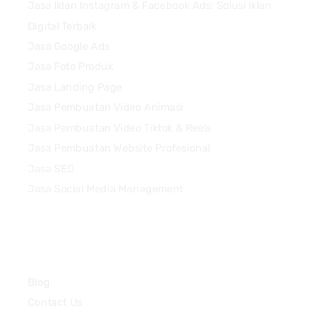
Jasa Iklan Instagram & Facebook Ads: Solusi Iklan
Digital Terbaik
Jasa Google Ads
Jasa Foto Produk
Jasa Landing Page
Jasa Pembuatan Video Animasi
Jasa Pembuatan Video Tiktok & Reels
Jasa Pembuatan Website Profesional
Jasa SEO
Jasa Social Media Management
Quick Links
Blog
Contact Us