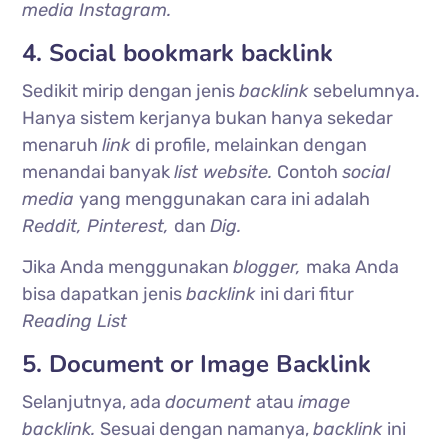
media Instagram.
4. Social bookmark backlink
Sedikit mirip dengan jenis
backlink
sebelumnya.
Hanya sistem kerjanya bukan hanya sekedar
menaruh
link
di profile, melainkan dengan
menandai banyak
list website.
Contoh
social
media
yang menggunakan cara ini adalah
Reddit, Pinterest,
dan
Dig.
Jika Anda menggunakan
blogger,
maka Anda
bisa dapatkan jenis
backlink
ini dari fitur
Reading List
5. Document or Image Backlink
Selanjutnya, ada
document
atau
image
backlink.
Sesuai dengan namanya,
backlink
ini