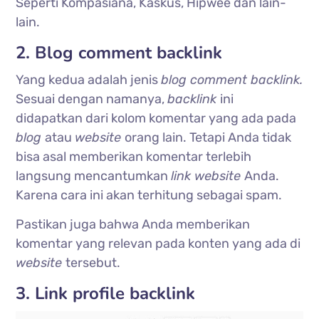
Seperti Kompasiana, Kaskus, Hipwee dan lain-
lain.
2. Blog comment backlink
Yang kedua adalah jenis
blog comment backlink.
Sesuai dengan namanya,
backlink
ini
didapatkan dari kolom komentar yang ada pada
blog
atau
website
orang lain. Tetapi Anda tidak
bisa asal memberikan komentar terlebih
langsung mencantumkan
link website
Anda.
Karena cara ini akan terhitung sebagai spam.
Pastikan juga bahwa Anda memberikan
komentar yang relevan pada konten yang ada di
website
tersebut.
3. Link profile backlink