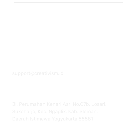
081 22222 7920
support@creativism.id
Jl. Perumahan Kenari Asri No.C7b, Losari,
Sukoharjo, Kec. Ngaglik, Kab. Sleman,
Daerah Istimewa Yogyakarta 55581