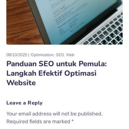
08/10/2025
Optimization
SEO
Web
Panduan SEO untuk Pemula:
Langkah Efektif Optimasi
Website
Leave a Reply
Your email address will not be published.
Required fields are marked
*