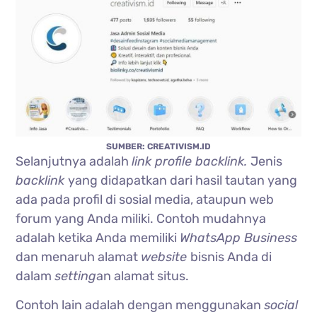
SUMBER: CREATIVISM.ID
Selanjutnya adalah
link profile backlink.
Jenis
backlink
yang didapatkan dari hasil tautan yang
ada pada profil di sosial media, ataupun web
forum yang Anda miliki. Contoh mudahnya
adalah ketika Anda memiliki
WhatsApp Business
dan menaruh alamat
website
bisnis Anda di
dalam
setting
an alamat situs.
Contoh lain adalah dengan menggunakan
social