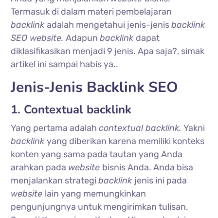
Termasuk di dalam materi pembelajaran
backlink
adalah mengetahui jenis-jenis
backlink
SEO website.
Adapun
backlink
dapat
diklasifikasikan menjadi 9 jenis. Apa saja?, simak
artikel ini sampai habis ya..
Jenis-Jenis Backlink SEO
1. Contextual backlink
Yang pertama adalah
contextual backlink.
Yakni
backlink
yang diberikan karena memiliki konteks
konten yang sama pada tautan yang Anda
arahkan pada
website
bisnis Anda. Anda bisa
menjalankan strategi
backlink
jenis ini pada
website
lain yang memungkinkan
pengunjungnya untuk mengirimkan tulisan.