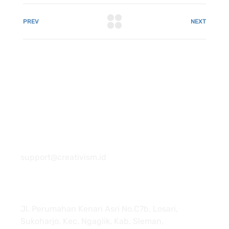
PREV
NEXT
081 22222 7920
support@creativism.id
Jl. Perumahan Kenari Asri No.C7b, Losari,
Sukoharjo, Kec. Ngaglik, Kab. Sleman,