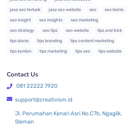
jasa seo terbaik
jasa seo website
seo
seo bisnis
seo insight
seo insights
seo marketing
seo strategy
seo tips
seo website
tips and trick
tips bisnis
tips branding
tips content marketing
tips konten
tips marketing
tips seo
tips website
Contact Us
081 22222 7920
support@creativism.id
Jl. Perumahan Kenari Asri No.C7b, Ngaglik,
Sleman