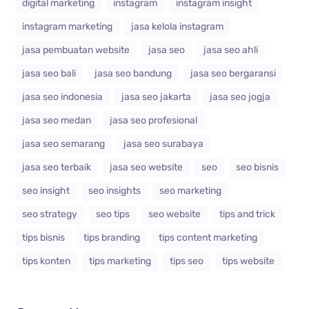
digital marketing
instagram
instagram insight
instagram marketing
jasa kelola instagram
jasa pembuatan website
jasa seo
jasa seo ahli
jasa seo bali
jasa seo bandung
jasa seo bergaransi
jasa seo indonesia
jasa seo jakarta
jasa seo jogja
jasa seo medan
jasa seo profesional
jasa seo semarang
jasa seo surabaya
jasa seo terbaik
jasa seo website
seo
seo bisnis
seo insight
seo insights
seo marketing
seo strategy
seo tips
seo website
tips and trick
tips bisnis
tips branding
tips content marketing
tips konten
tips marketing
tips seo
tips website