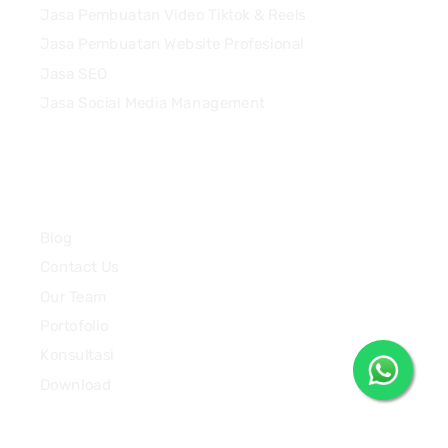
Jasa Pembuatan Video Tiktok & Reels
Jasa Pembuatan Website Profesional
Jasa SEO
Jasa Social Media Management
Quick Links
Blog
Contact Us
Our Team
Portofolio
Konsultasi
Download