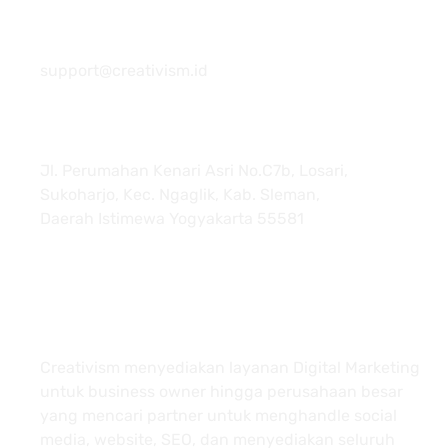
081 22222 7920
support@creativism.id
Jl. Perumahan Kenari Asri No.C7b, Losari,
Sukoharjo, Kec. Ngaglik, Kab. Sleman,
Daerah Istimewa Yogyakarta 55581
About
Creativism menyediakan layanan Digital Marketing
untuk business owner hingga perusahaan besar
yang mencari partner untuk menghandle social
media, website, SEO, dan menyediakan seluruh