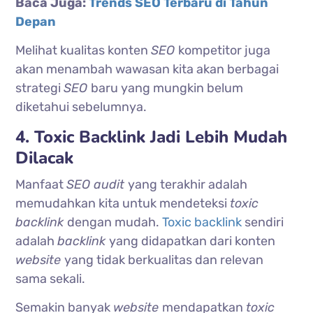
Baca Juga:
Trends SEO Terbaru di Tahun
Depan
Melihat kualitas konten
SEO
kompetitor juga
akan menambah wawasan kita akan berbagai
strategi
SEO
baru yang mungkin belum
diketahui sebelumnya.
4. Toxic Backlink Jadi Lebih Mudah
Dilacak
Manfaat
SEO audit
yang terakhir adalah
memudahkan kita untuk mendeteksi
toxic
backlink
dengan mudah.
Toxic backlink
sendiri
adalah
backlink
yang didapatkan dari konten
website
yang tidak berkualitas dan relevan
sama sekali.
Semakin banyak
website
mendapatkan
toxic