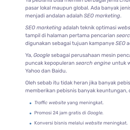
Ya pebisnis bisa memilih berbagai jenis
cha
pasar lokal maupun global. Ada banyak jen
menjadi andalan adalah
SEO marketing
.
SEO marketing
adalah teknik optimasi
webs
tampil di halaman pertama pencarian
searc
digunakan sebagai tujuan kampanye
SEO
a
Ya,
Google
sebagai perusahaan mesin pencari
puncak kepopuleran
search engine
untuk 
Yahoo dan Baidu.
Oleh sebab itu tidak heran jika banyak pebi
memberikan pebisnis banyak keuntungan, di
Traffic website
yang meningkat.
Promosi 24 jam gratis di
Google.
Konversi bisnis melalui
website
meningkat.