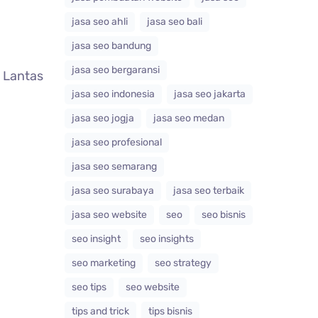
jasa seo ahli
jasa seo bali
jasa seo bandung
jasa seo bergaransi
. Lantas
jasa seo indonesia
jasa seo jakarta
jasa seo jogja
jasa seo medan
jasa seo profesional
jasa seo semarang
jasa seo surabaya
jasa seo terbaik
jasa seo website
seo
seo bisnis
seo insight
seo insights
seo marketing
seo strategy
seo tips
seo website
tips and trick
tips bisnis