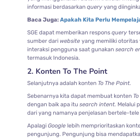
informasi berdasarkan
query
yang diingink
Baca Juga:
Apakah Kita Perlu Mempelaja
SGE dapat memberikan respons
query
ter
sumber dari
website
yang memiliki otoritas
interaksi pengguna saat gunakan
search e
termasuk Indonesia.
2. Konten To The Point
Selanjutnya adalah konten
To The Point.
Sebenarnya kita dapat membuat konten
To
dengan baik apa itu
search intent.
Melalui
dari yang namanya penjelasan bertele-tele
Apalagi
Google
lebih memprioritaskan kon
pengunjung. Pengunjung bisa mendapatkan