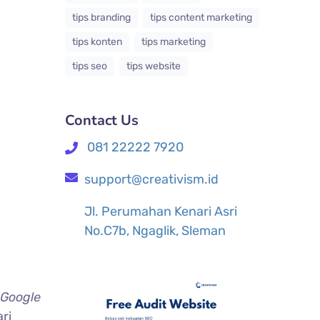
tips branding
tips content marketing
tips konten
tips marketing
tips seo
tips website
Contact Us
081 22222 7920
support@creativism.id
Jl. Perumahan Kenari Asri
No.C7b, Ngaglik, Sleman
Google
ri