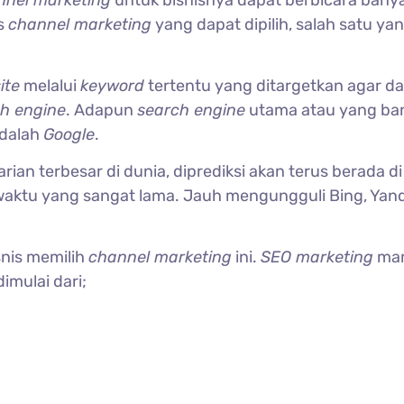
nnel marketing
untuk bisnisnya dapat berbicara bany
is
channel marketing
yang dapat dipilih, salah satu ya
ite
melalui
keyword
tertentu yang ditargetkan agar d
h engine
. Adapun
search engine
utama atau yang ba
dalah
Google
.
an terbesar di dunia, diprediksi akan terus berada di
waktu yang sangat lama. Jauh mengungguli Bing, Yan
snis memilih
channel marketing
ini.
SEO marketing
ma
mulai dari;