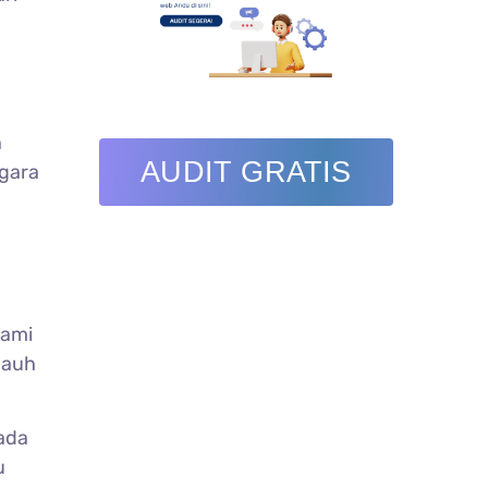
n
AUDIT GRATIS
egara
hami
jauh
ada
u