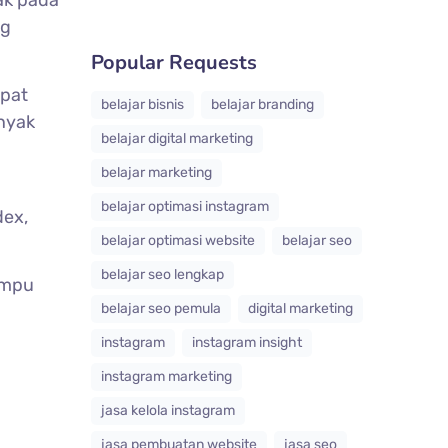
ak pada
ng
Popular Requests
apat
belajar bisnis
belajar branding
nyak
belajar digital marketing
belajar marketing
belajar optimasi instagram
dex,
belajar optimasi website
belajar seo
belajar seo lengkap
mpu
belajar seo pemula
digital marketing
instagram
instagram insight
instagram marketing
jasa kelola instagram
jasa pembuatan website
jasa seo