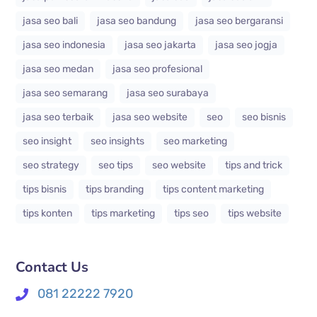
jasa seo bali
jasa seo bandung
jasa seo bergaransi
jasa seo indonesia
jasa seo jakarta
jasa seo jogja
jasa seo medan
jasa seo profesional
jasa seo semarang
jasa seo surabaya
jasa seo terbaik
jasa seo website
seo
seo bisnis
seo insight
seo insights
seo marketing
seo strategy
seo tips
seo website
tips and trick
tips bisnis
tips branding
tips content marketing
tips konten
tips marketing
tips seo
tips website
Contact Us
081 22222 7920