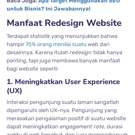
Baca Juga:
Apa Target Menggunakan SEO
untuk Bisnis? Ini Jawabannya!
Manfaat Redesign Website
Terdapat statistik yang menunjukkan bahwa
hampir
75% orang menilai suatu
web
dari
desainnya. Karena itulah
redesign
tidak hanya
penting, tapi juga membawa banyak manfaat
bagi
website
seperti:
1. Meningkatkan User Experience
(UX)
Interaksi pengunjung suatu laman sangatlah
dipengaruhi oleh UX-nya. Pengunjung yang
merasakan pengalaman positif di suatu website
dapat meningkatkan
engagement rate
, durasi
waktu di
web
tersebut, dan juga memperbanyak