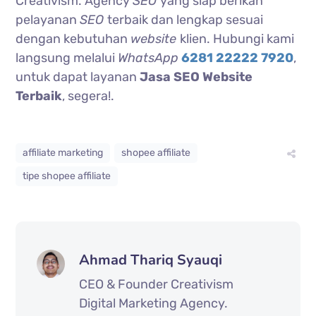
Creativism. Agency
SEO
yang siap berikan
pelayanan
SEO
terbaik dan lengkap sesuai
dengan kebutuhan
website
klien. Hubungi kami
langsung melalui
WhatsApp
6281 22222 7920
,
untuk dapat layanan
Jasa SEO Website
Terbaik
, segera!.
affiliate marketing
shopee affiliate
tipe shopee affiliate
Ahmad Thariq Syauqi
CEO & Founder Creativism
Digital Marketing Agency.