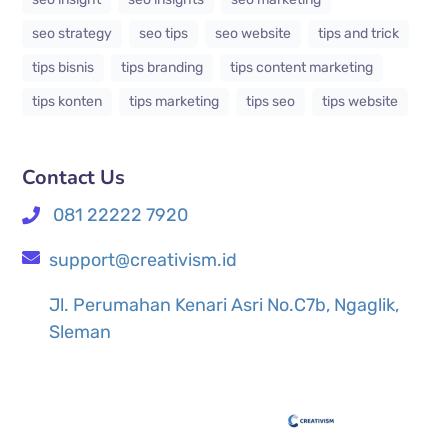
seo strategy
seo tips
seo website
tips and trick
tips bisnis
tips branding
tips content marketing
tips konten
tips marketing
tips seo
tips website
Contact Us
081 22222 7920
support@creativism.id
Jl. Perumahan Kenari Asri No.C7b, Ngaglik,
Sleman