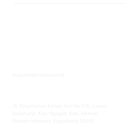
081 22222 7920
support@creativism.id
Jl. Perumahan Kenari Asri No.C7b, Losari,
Sukoharjo, Kec. Ngaglik, Kab. Sleman,
Daerah Istimewa Yogyakarta 55581