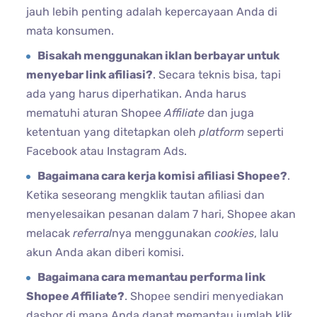
jauh lebih penting adalah kepercayaan Anda di
mata konsumen.
Bisakah menggunakan iklan berbayar untuk
menyebar link afiliasi?
. Secara teknis bisa, tapi
ada yang harus diperhatikan. Anda harus
mematuhi aturan Shopee
Affiliate
dan juga
ketentuan yang ditetapkan oleh
platform
seperti
Facebook atau Instagram Ads.
Bagaimana cara kerja komisi afiliasi Shopee?
.
Ketika seseorang mengklik tautan afiliasi dan
menyelesaikan pesanan dalam 7 hari, Shopee akan
melacak
referral
nya menggunakan
cookies
, lalu
akun Anda akan diberi komisi.
Bagaimana cara memantau performa link
Shopee
A
ffiliate?
. Shopee sendiri menyediakan
dasbor di mana Anda dapat memantau jumlah klik,