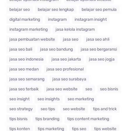
belajar seo
belajar seo lengkap
belajar seo pemula
digital marketing
instagram
instagram insight
instagram marketing
jasa kelola instagram
jasa pembuatan website
jasa seo
jasa seo ahli
jasa seo bali
jasa seo bandung
jasa seo bergaransi
jasa seo indonesia
jasa seo jakarta
jasa seo jogja
jasa seo medan
jasa seo profesional
jasa seo semarang
jasa seo surabaya
jasa seo terbaik
jasa seo website
seo
seo bisnis
seo insight
seo insights
seo marketing
seo strategy
seo tips
seo website
tips and trick
tips bisnis
tips branding
tips content marketing
tips konten
tips marketing
tips seo
tips website