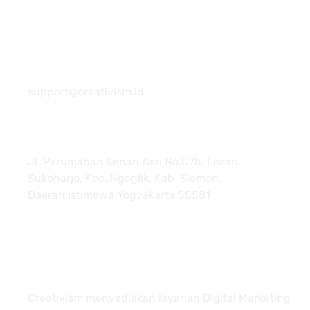
081 22222 7920
support@creativism.id
Jl. Perumahan Kenari Asri No.C7b, Losari,
Sukoharjo, Kec. Ngaglik, Kab. Sleman,
Daerah Istimewa Yogyakarta 55581
About
Creativism menyediakan layanan Digital Marketing