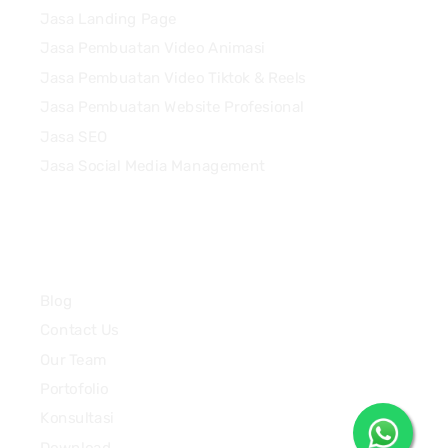
Jasa Landing Page
Jasa Pembuatan Video Animasi
Jasa Pembuatan Video Tiktok & Reels
Jasa Pembuatan Website Profesional
Jasa SEO
Jasa Social Media Management
Quick Links
Blog
Contact Us
Our Team
Portofolio
Konsultasi
Download