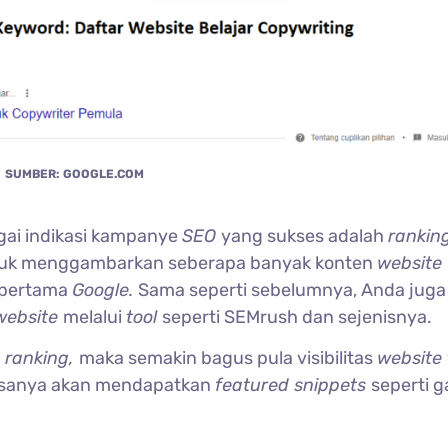
SUMBER: GOOGLE.COM
agai indikasi kampanye
SEO
yang sukses adalah
ranking
ntuk menggambarkan seberapa banyak konten
website
n pertama
Google.
Sama seperti sebelumnya, Anda juga
website
melalui
tool
seperti SEMrush dan sejenisnya.
g
ranking,
maka semakin bagus pula visibilitas
website
iasanya akan mendapatkan
featured snippets
seperti 