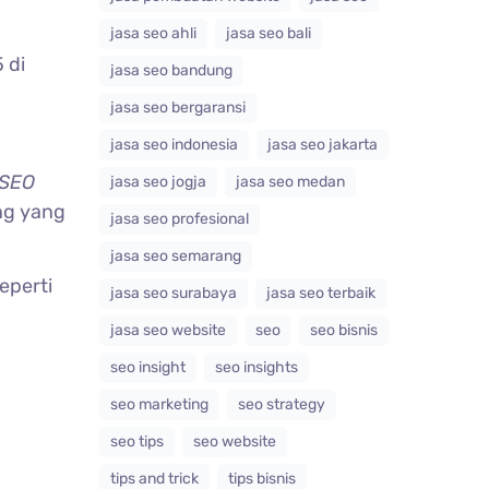
jasa seo ahli
jasa seo bali
 di
jasa seo bandung
jasa seo bergaransi
jasa seo indonesia
jasa seo jakarta
SEO
jasa seo jogja
jasa seo medan
ng yang
jasa seo profesional
jasa seo semarang
eperti
jasa seo surabaya
jasa seo terbaik
jasa seo website
seo
seo bisnis
seo insight
seo insights
seo marketing
seo strategy
seo tips
seo website
tips and trick
tips bisnis