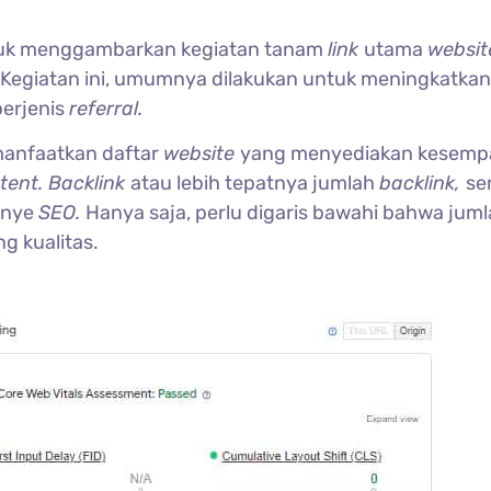
ntuk menggambarkan kegiatan tanam
link
utama
websi
Kegiatan ini, umumnya dilakukan untuk meningkatkan
berjenis
referral.
manfaatkan daftar
website
yang menyediakan kesemp
tent. Backlink
atau lebih tepatnya jumlah
backlink,
se
anye
SEO.
Hanya saja, perlu digaris bawahi bahwa juml
g kualitas.