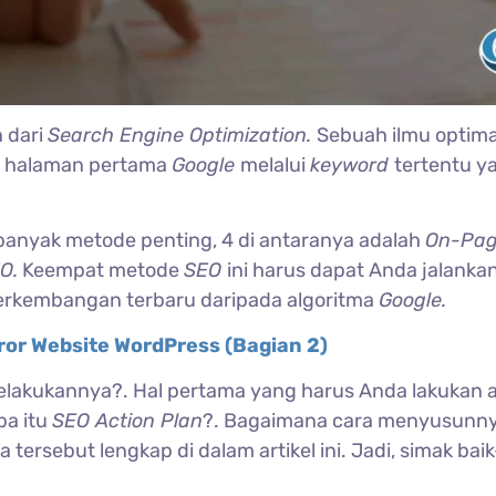
 dari
Search Engine Optimization.
Sebuah ilmu optima
as halaman pertama
Google
melalui
keyword
tertentu y
 banyak metode penting, 4 di antaranya adalah
On-Pag
O.
Keempat metode
SEO
ini harus dapat Anda jalanka
erkembangan terbaru daripada algoritma
Google.
ror Website WordPress (Bagian 2)
melakukannya?. Hal pertama yang harus Anda lakukan 
pa itu
SEO Action Plan
?. Bagaimana cara menyusunny
tersebut lengkap di dalam artikel ini. Jadi, simak baik