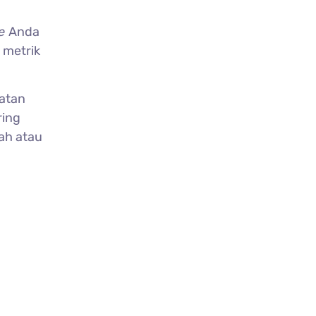
te
Anda
 metrik
atan
ring
ah atau