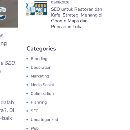
01/08/2026
SEO untuk Restoran dan
Kafe: Strategi Menang di
Google Maps dan
Pencarian Lokal
si
ang
Categories
Branding
e SEO,
Decoration
n
Marketing
Media Sosial
Optimization
adalah
Planning
a?. Di
SEO
-baik
Uncategorized
Web