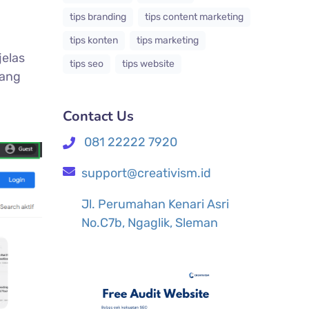
tips branding
tips content marketing
tips konten
tips marketing
jelas
tips seo
tips website
ang
Contact Us
081 22222 7920
support@creativism.id
Jl. Perumahan Kenari Asri
No.C7b, Ngaglik, Sleman