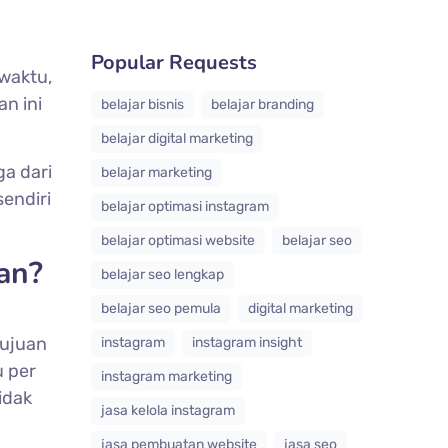
Popular Requests
 waktu,
n ini
belajar bisnis
belajar branding
belajar digital marketing
a dari
belajar marketing
endiri
belajar optimasi instagram
belajar optimasi website
belajar seo
an?
belajar seo lengkap
belajar seo pemula
digital marketing
tujuan
instagram
instagram insight
u per
instagram marketing
idak
jasa kelola instagram
jasa pembuatan website
jasa seo