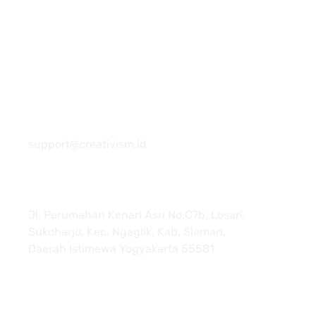
081 22222 7920
support@creativism.id
Jl. Perumahan Kenari Asri No.C7b, Losari,
Sukoharjo, Kec. Ngaglik, Kab. Sleman,
Daerah Istimewa Yogyakarta 55581