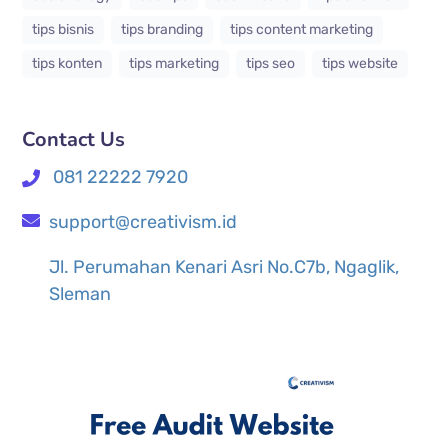
tips bisnis
tips branding
tips content marketing
tips konten
tips marketing
tips seo
tips website
Contact Us
081 22222 7920
support@creativism.id
Jl. Perumahan Kenari Asri No.C7b, Ngaglik,
Sleman