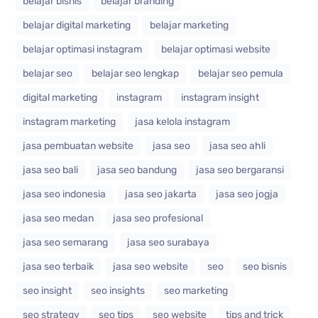
belajar bisnis
belajar branding
belajar digital marketing
belajar marketing
belajar optimasi instagram
belajar optimasi website
belajar seo
belajar seo lengkap
belajar seo pemula
digital marketing
instagram
instagram insight
instagram marketing
jasa kelola instagram
jasa pembuatan website
jasa seo
jasa seo ahli
jasa seo bali
jasa seo bandung
jasa seo bergaransi
jasa seo indonesia
jasa seo jakarta
jasa seo jogja
jasa seo medan
jasa seo profesional
jasa seo semarang
jasa seo surabaya
jasa seo terbaik
jasa seo website
seo
seo bisnis
seo insight
seo insights
seo marketing
seo strategy
seo tips
seo website
tips and trick