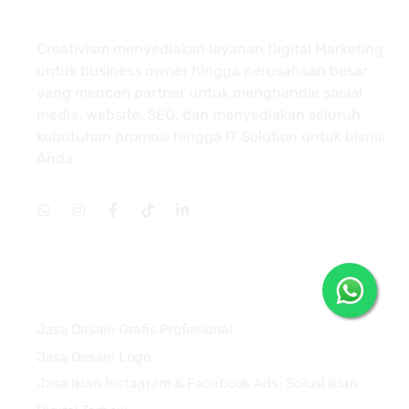
About
Creativism menyediakan layanan Digital Marketing
untuk business owner hingga perusahaan besar
yang mencari partner untuk menghandle social
media, website, SEO, dan menyediakan seluruh
kebutuhan promosi hingga IT Solution untuk bisnis
Anda.
Services
Jasa Desain Grafis Profesional
Jasa Desain Logo
Jasa Iklan Instagram & Facebook Ads: Solusi Iklan