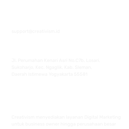
081 22222 7920
support@creativism.id
Jl. Perumahan Kenari Asri No.C7b, Losari,
Sukoharjo, Kec. Ngaglik, Kab. Sleman,
Daerah Istimewa Yogyakarta 55581
About
Creativism menyediakan layanan Digital Marketing
untuk business owner hingga perusahaan besar