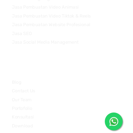
Jasa Pembuatan Video Animasi
Jasa Pembuatan Video Tiktok & Reels
Jasa Pembuatan Website Profesional
Jasa SEO
Jasa Social Media Management
Quick Links
Blog
Contact Us
Our Team
Portofolio
Konsultasi
Download