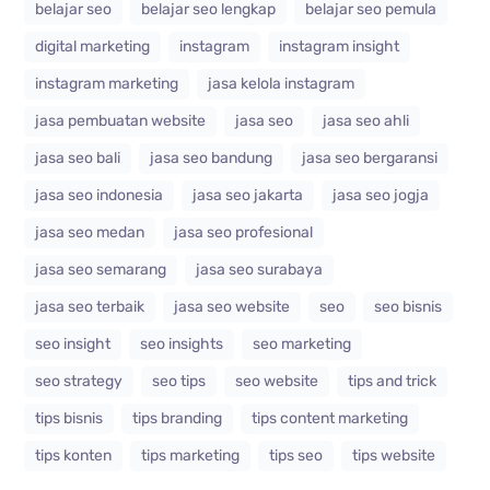
belajar seo
belajar seo lengkap
belajar seo pemula
digital marketing
instagram
instagram insight
instagram marketing
jasa kelola instagram
jasa pembuatan website
jasa seo
jasa seo ahli
jasa seo bali
jasa seo bandung
jasa seo bergaransi
jasa seo indonesia
jasa seo jakarta
jasa seo jogja
jasa seo medan
jasa seo profesional
jasa seo semarang
jasa seo surabaya
jasa seo terbaik
jasa seo website
seo
seo bisnis
seo insight
seo insights
seo marketing
seo strategy
seo tips
seo website
tips and trick
tips bisnis
tips branding
tips content marketing
tips konten
tips marketing
tips seo
tips website