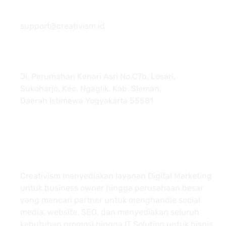
081 22222 7920
support@creativism.id
Jl. Perumahan Kenari Asri No.C7b, Losari,
Sukoharjo, Kec. Ngaglik, Kab. Sleman,
Daerah Istimewa Yogyakarta 55581
About
Creativism menyediakan layanan Digital Marketing
untuk business owner hingga perusahaan besar
yang mencari partner untuk menghandle social
media, website, SEO, dan menyediakan seluruh
kebutuhan promosi hingga IT Solution untuk bisnis