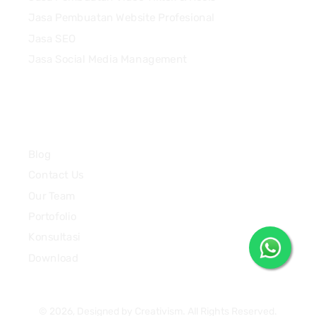
Jasa Pembuatan Website Profesional
Jasa SEO
Jasa Social Media Management
Quick Links
Blog
Contact Us
Our Team
Portofolio
Konsultasi
Download
© 2026, Designed by Creativism. All Rights Reserved.