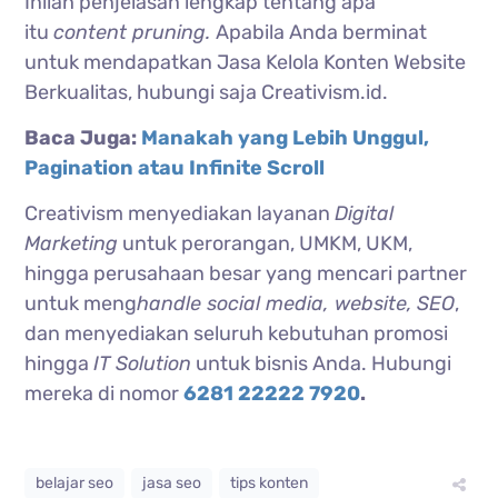
Inilah penjelasan lengkap tentang apa
itu
content pruning.
Apabila Anda berminat
untuk mendapatkan Jasa Kelola Konten Website
Berkualitas, hubungi saja Creativism.id.
Baca Juga:
Manakah yang Lebih Unggul,
Pagination atau Infinite Scroll
Creativism menyediakan layanan
Digital
Marketing
untuk perorangan, UMKM, UKM,
hingga perusahaan besar yang mencari partner
untuk meng
handle social media, website,
SEO
,
dan menyediakan seluruh kebutuhan promosi
hingga
IT Solution
untuk bisnis Anda. Hubungi
mereka di nomor
6281 22222 7920
.
belajar seo
jasa seo
tips konten