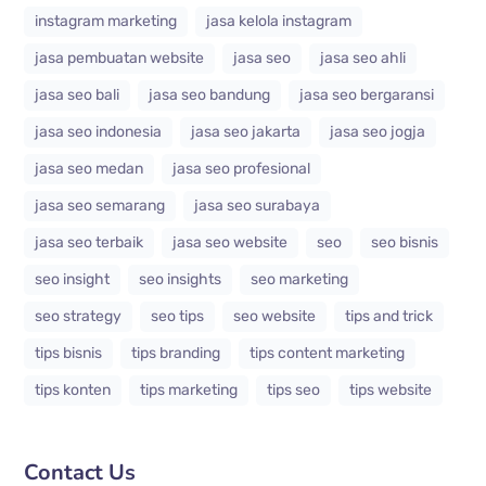
instagram marketing
jasa kelola instagram
jasa pembuatan website
jasa seo
jasa seo ahli
jasa seo bali
jasa seo bandung
jasa seo bergaransi
jasa seo indonesia
jasa seo jakarta
jasa seo jogja
jasa seo medan
jasa seo profesional
jasa seo semarang
jasa seo surabaya
jasa seo terbaik
jasa seo website
seo
seo bisnis
seo insight
seo insights
seo marketing
seo strategy
seo tips
seo website
tips and trick
tips bisnis
tips branding
tips content marketing
tips konten
tips marketing
tips seo
tips website
Contact Us