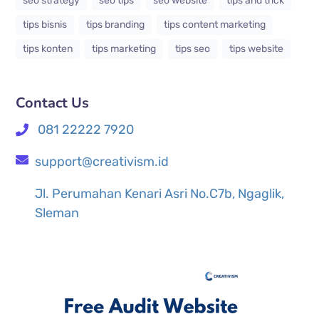
seo strategy
seo tips
seo website
tips and trick
tips bisnis
tips branding
tips content marketing
tips konten
tips marketing
tips seo
tips website
Contact Us
081 22222 7920
support@creativism.id
Jl. Perumahan Kenari Asri No.C7b, Ngaglik,
Sleman