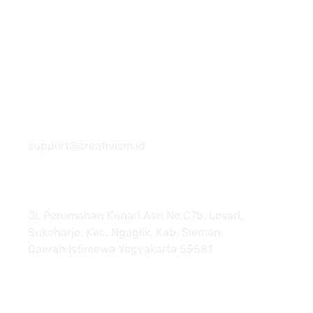
081 22222 7920
support@creativism.id
Jl. Perumahan Kenari Asri No.C7b, Losari,
Sukoharjo, Kec. Ngaglik, Kab. Sleman,
Daerah Istimewa Yogyakarta 55581