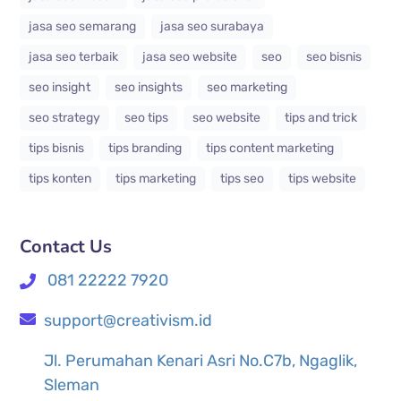
jasa seo semarang
jasa seo surabaya
jasa seo terbaik
jasa seo website
seo
seo bisnis
seo insight
seo insights
seo marketing
seo strategy
seo tips
seo website
tips and trick
tips bisnis
tips branding
tips content marketing
tips konten
tips marketing
tips seo
tips website
Contact Us
081 22222 7920
support@creativism.id
Jl. Perumahan Kenari Asri No.C7b, Ngaglik,
Sleman