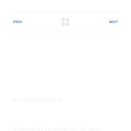
PREV
NEXT
081 22222 7920
support@creativism.id
Jl. Perumahan Kenari Asri No.C7b, Losari,