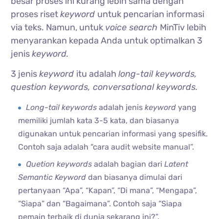
besar proses ini kurang lebih sama dengan
proses riset
keyword
untuk pencarian informasi
via teks. Namun, untuk
voice search
MinTiv lebih
menyarankan kepada Anda untuk optimalkan 3
jenis
keyword.
3 jenis
keyword
itu adalah
long-tail keywords,
question keywords, conversational keywords.
Long-tail keywords
adalah jenis
keyword
yang
memiliki jumlah kata 3-5 kata, dan biasanya
digunakan untuk pencarian informasi yang spesifik.
Contoh saja adalah “cara audit website manual”.
Quetion keywords
adalah bagian dari
Latent
Semantic Keyword
dan biasanya dimulai dari
pertanyaan “Apa”, “Kapan”, “Di mana”, “Mengapa”,
“Siapa” dan “Bagaimana”. Contoh saja “Siapa
pemain terbaik di dunia sekarang ini?”.