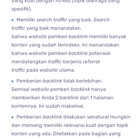
yang kuat dengan fitness (topik olahraga yang
spesifik).
Memiliki
search traffic
yang baik.
Search
traffic
yang baik menandakan
bahwa
website
pemberi
backlink
memiliki banyak
konten yang sudah terindeks. Ini menandakan
bahwa
website
pemberi
backlink
potensial
mendatangkan
traffic
berjenis
referral
traffic
pada
website
utama.
Pemberian
backlink
tidak berlebihan.
Semisal
website
pemberi
backlink
hanya
memberikan Anda 2
backlink
dari 1 halaman
kontennya. Ini sudah maksimal.
Pemberian
backlink
dilakukan senatural mungkin
dan memang memiliki relevansi kuat dengan topik
konten yang ada. Diletakkan pada bagian yang