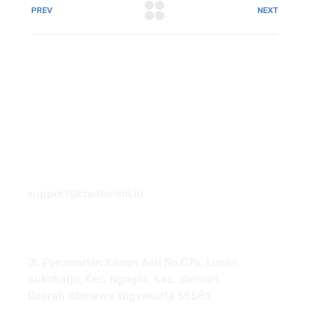
PREV
NEXT
081 22222 7920
support@creativism.id
Jl. Perumahan Kenari Asri No.C7b, Losari,
Sukoharjo, Kec. Ngaglik, Kab. Sleman,
Daerah Istimewa Yogyakarta 55581