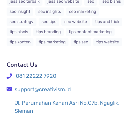
jasa seo terbaik
jasa seo website
seo
seo bisnis
seo insight
seo insights
seo marketing
seo strategy
seo tips
seo website
tips and trick
tips bisnis
tips branding
tips content marketing
tips konten
tips marketing
tips seo
tips website
Contact Us
081 22222 7920
support@creativism.id
Jl. Perumahan Kenari Asri No.C7b, Ngaglik,
Sleman