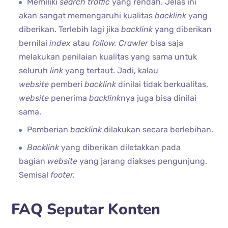
Memiliki
search traffic
yang rendah. Jelas ini
akan sangat memengaruhi kualitas
backlink
yang
diberikan. Terlebih lagi jika
backlink
yang diberikan
bernilai
index
atau
follow. Crawler
bisa saja
melakukan penilaian kualitas yang sama untuk
seluruh
link
yang tertaut. Jadi, kalau
website
pemberi
backlink
dinilai tidak berkualitas,
website
penerima
backlink
nya juga bisa dinilai
sama.
Pemberian
backlink
dilakukan secara berlebihan.
Backlink
yang diberikan diletakkan pada
bagian
website
yang jarang diakses pengunjung.
Semisal
footer.
FAQ Seputar Konten