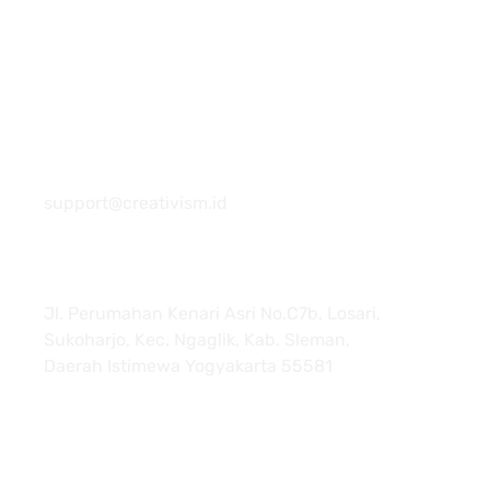
081 22222 7920
support@creativism.id
Jl. Perumahan Kenari Asri No.C7b, Losari,
Sukoharjo, Kec. Ngaglik, Kab. Sleman,
Daerah Istimewa Yogyakarta 55581
About