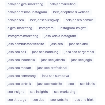
belajar digital marketing
belajar marketing
belajar optimasi instagram
belajar optimasi website
belajar seo
belajar seo lengkap
belajar seo pemula
digital marketing
instagram
instagram insight
instagram marketing
jasa kelola instagram
jasa pembuatan website
jasa seo
jasa seo ahli
jasa seo bali
jasa seo bandung
jasa seo bergaransi
jasa seo indonesia
jasa seo jakarta
jasa seo jogja
jasa seo medan
jasa seo profesional
jasa seo semarang
jasa seo surabaya
jasa seo terbaik
jasa seo website
seo
seo bisnis
seo insight
seo insights
seo marketing
seo strategy
seo tips
seo website
tips and trick