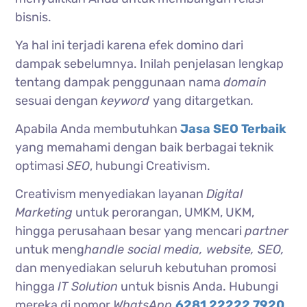
bisnis.
Ya hal ini terjadi karena efek domino dari
dampak sebelumnya. Inilah penjelasan lengkap
tentang dampak penggunaan nama
domain
sesuai dengan
keyword
yang ditargetkan
.
Apabila Anda membutuhkan
Jasa SEO Terbaik
yang memahami dengan baik berbagai teknik
optimasi
SEO
, hubungi Creativism.
Creativism menyediakan layanan
Digital
Marketing
untuk perorangan, UMKM, UKM,
hingga perusahaan besar yang mencari
partner
untuk meng
handle social media, website, SEO,
dan menyediakan seluruh kebutuhan promosi
hingga
IT Solution
untuk bisnis Anda. Hubungi
mereka di nomor
WhatsApp
6281 22222 7920
.